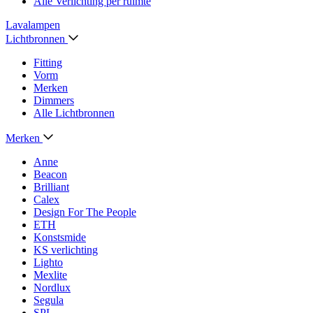
Alle Verlichting per ruimte
Lavalampen
Lichtbronnen
Fitting
Vorm
Merken
Dimmers
Alle Lichtbronnen
Merken
Anne
Beacon
Brilliant
Calex
Design For The People
ETH
Konstsmide
KS verlichting
Lighto
Mexlite
Nordlux
Segula
SPL