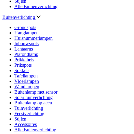
Stijlen
Alle Binnenverlichting
Buitenverlichting
Grondspots
Hanglampen
Huisnummerlampen
Inbouwspots
Lantaarns
Plafondlamp
Prikkabels
Prikspots
Sokkels
Tafellampen
Vloerlampen
Wandlampen
Buitenlamp met sensor
Solar tuinverlichting
Buitenlamp op accu
Tuinverlichting
Feestverlichting
Stijlen
Accessoires
Alle Buitenverlichting