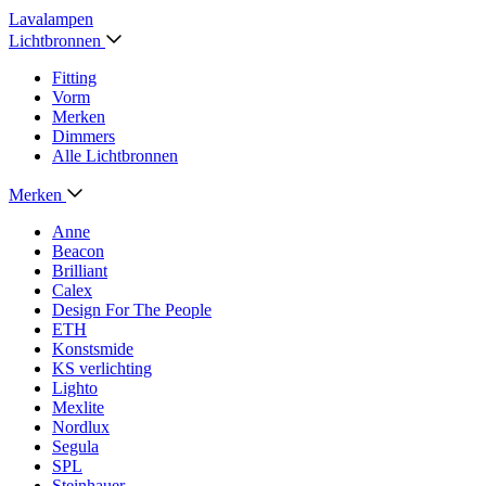
Lavalampen
Lichtbronnen
Fitting
Vorm
Merken
Dimmers
Alle Lichtbronnen
Merken
Anne
Beacon
Brilliant
Calex
Design For The People
ETH
Konstsmide
KS verlichting
Lighto
Mexlite
Nordlux
Segula
SPL
Steinhauer