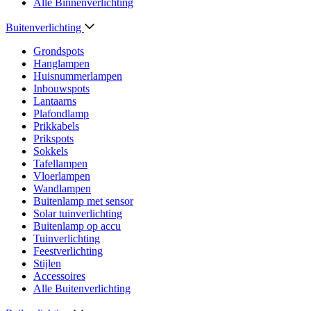
Alle Binnenverlichting
Buitenverlichting
Grondspots
Hanglampen
Huisnummerlampen
Inbouwspots
Lantaarns
Plafondlamp
Prikkabels
Prikspots
Sokkels
Tafellampen
Vloerlampen
Wandlampen
Buitenlamp met sensor
Solar tuinverlichting
Buitenlamp op accu
Tuinverlichting
Feestverlichting
Stijlen
Accessoires
Alle Buitenverlichting