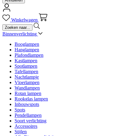
Annuleren
Winkelwagen
Binnenverlichting
Booglampen
Hanglampen
Plafondlampen
Kastlampen
Spotlampen
Tafellampen
Nachtlampje
Vloerlampen
Wandlampen
Rotan lampen
Rookglas lampen
Inbouwspots
Spots
Pendellampen
Soort verlichting
Accessoires
Stijlen