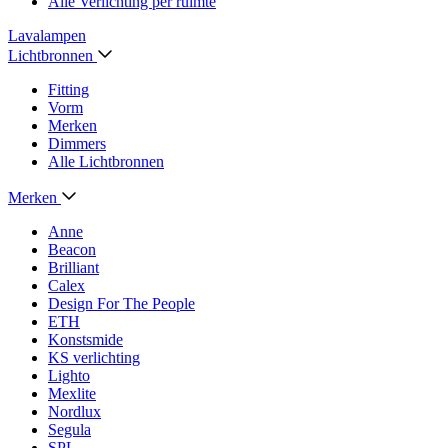
Alle Verlichting per ruimte
Lavalampen
Lichtbronnen
Fitting
Vorm
Merken
Dimmers
Alle Lichtbronnen
Merken
Anne
Beacon
Brilliant
Calex
Design For The People
ETH
Konstsmide
KS verlichting
Lighto
Mexlite
Nordlux
Segula
SPL