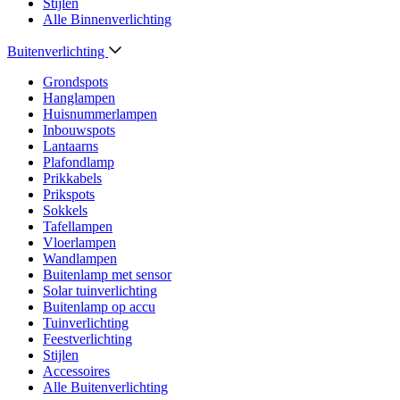
Stijlen
Alle Binnenverlichting
Buitenverlichting
Grondspots
Hanglampen
Huisnummerlampen
Inbouwspots
Lantaarns
Plafondlamp
Prikkabels
Prikspots
Sokkels
Tafellampen
Vloerlampen
Wandlampen
Buitenlamp met sensor
Solar tuinverlichting
Buitenlamp op accu
Tuinverlichting
Feestverlichting
Stijlen
Accessoires
Alle Buitenverlichting