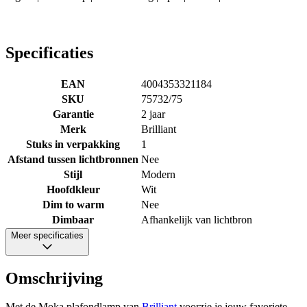
Specificaties
EAN
4004353321184
SKU
75732/75
Garantie
2 jaar
Merk
Brilliant
Stuks in verpakking
1
Afstand tussen lichtbronnen
Nee
Stijl
Modern
Hoofdkleur
Wit
Dim to warm
Nee
Dimbaar
Afhankelijk van lichtbron
Meer specificaties
Omschrijving
Met de Moka plafondlamp van
Brilliant
voorzie je jouw favoriete