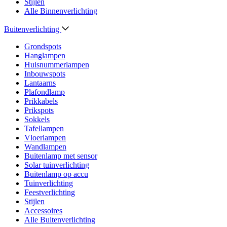
Stijlen
Alle Binnenverlichting
Buitenverlichting
Grondspots
Hanglampen
Huisnummerlampen
Inbouwspots
Lantaarns
Plafondlamp
Prikkabels
Prikspots
Sokkels
Tafellampen
Vloerlampen
Wandlampen
Buitenlamp met sensor
Solar tuinverlichting
Buitenlamp op accu
Tuinverlichting
Feestverlichting
Stijlen
Accessoires
Alle Buitenverlichting