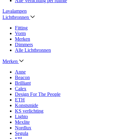
Alle Verlichting per ruimte
Lavalampen
Lichtbronnen
Fitting
Vorm
Merken
Dimmers
Alle Lichtbronnen
Merken
Anne
Beacon
Brilliant
Calex
Design For The People
ETH
Konstsmide
KS verlichting
Lighto
Mexlite
Nordlux
Segula
SPL