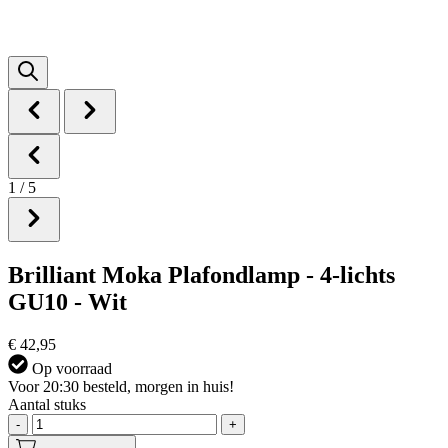
1
/
5
Brilliant Moka Plafondlamp - 4-lichts
GU10 - Wit
€ 42,95
Op voorraad
Voor 20:30 besteld, morgen in huis!
Aantal stuks
-
+