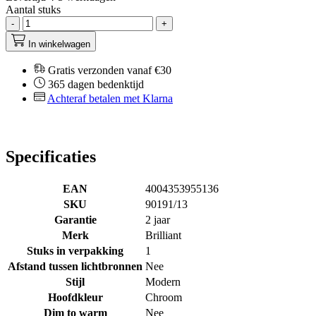
Aantal stuks
-
+
In winkelwagen
Gratis verzonden vanaf €30
365 dagen bedenktijd
Achteraf betalen met Klarna
Specificaties
EAN
4004353955136
SKU
90191/13
Garantie
2 jaar
Merk
Brilliant
Stuks in verpakking
1
Afstand tussen lichtbronnen
Nee
Stijl
Modern
Hoofdkleur
Chroom
Dim to warm
Nee