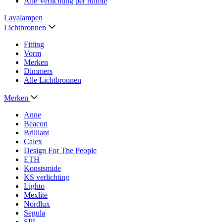
Alle Verlichting per ruimte
Lavalampen
Lichtbronnen
Fitting
Vorm
Merken
Dimmers
Alle Lichtbronnen
Merken
Anne
Beacon
Brilliant
Calex
Design For The People
ETH
Konstsmide
KS verlichting
Lighto
Mexlite
Nordlux
Segula
SPL