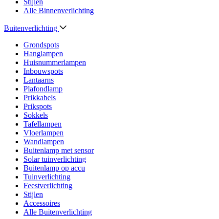
Stijlen
Alle Binnenverlichting
Buitenverlichting
Grondspots
Hanglampen
Huisnummerlampen
Inbouwspots
Lantaarns
Plafondlamp
Prikkabels
Prikspots
Sokkels
Tafellampen
Vloerlampen
Wandlampen
Buitenlamp met sensor
Solar tuinverlichting
Buitenlamp op accu
Tuinverlichting
Feestverlichting
Stijlen
Accessoires
Alle Buitenverlichting