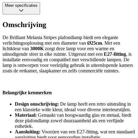
Meer specificaties
Omschrijving
De Brilliant Melania Stripes plafondlamp biedt een elegante
verlichtingsoplossing met een diameter van
Ø25cm
. Met een
lichtkleur van
3000K
zorgt deze lamp voor een warme en
uitnodigende sfeer in elke ruimte. Uitgerust met een
E27-fitting
, is
installatie eenvoudig en compatibel met verschillende lampen. De
lamp is ontworpen voor veelzijdig gebruik in uiteenlopende kamers
zoals de eetkamer, slaapkamer en zelfs commerciële ruimtes.
Belangrijke kenmerken
Design omschrijving:
De lamp heeft een retro uitstraling in
een klassieke witte kleur, ideaal voor diverse interieurstijlen.
Materiaal:
Gemaakt van hoogwaardig glas en metaal, biedt
deze plafondlamp zowel duurzaamheid als een verfijnde
esthetiek.
Aansluiting:
Voorzien van een E27-fitting, wat een standaard
aansluiting biedt voor eenvoudige installatie.