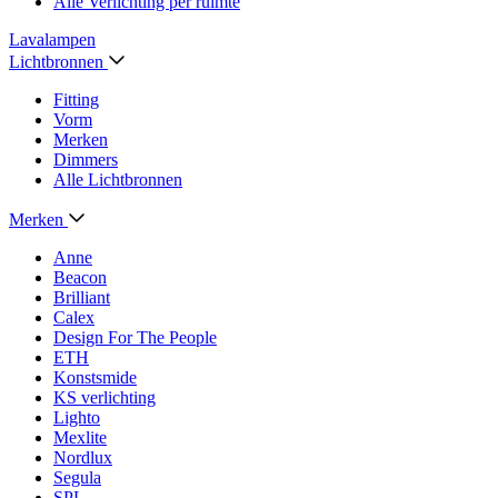
Alle Verlichting per ruimte
Lavalampen
Lichtbronnen
Fitting
Vorm
Merken
Dimmers
Alle Lichtbronnen
Merken
Anne
Beacon
Brilliant
Calex
Design For The People
ETH
Konstsmide
KS verlichting
Lighto
Mexlite
Nordlux
Segula
SPL