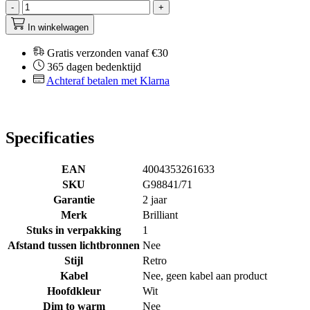
-
+
In winkelwagen
Gratis verzonden vanaf €30
365 dagen bedenktijd
Achteraf betalen met Klarna
Specificaties
EAN
4004353261633
SKU
G98841/71
Garantie
2 jaar
Merk
Brilliant
Stuks in verpakking
1
Afstand tussen lichtbronnen
Nee
Stijl
Retro
Kabel
Nee, geen kabel aan product
Hoofdkleur
Wit
Dim to warm
Nee