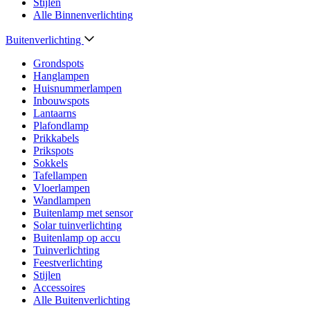
Stijlen
Alle Binnenverlichting
Buitenverlichting
Grondspots
Hanglampen
Huisnummerlampen
Inbouwspots
Lantaarns
Plafondlamp
Prikkabels
Prikspots
Sokkels
Tafellampen
Vloerlampen
Wandlampen
Buitenlamp met sensor
Solar tuinverlichting
Buitenlamp op accu
Tuinverlichting
Feestverlichting
Stijlen
Accessoires
Alle Buitenverlichting