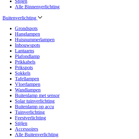
Stijlen
Alle Binnenverlichting
Buitenverlichting
Grondspots
Hanglampen
Huisnummerlampen
Inbouwspots
Lantaarns
Plafondlamp
Prikkabels
Prikspots
Sokkels
Tafellampen
Vloerlampen
Wandlampen
Buitenlamp met sensor
Solar tuinverlichting
Buitenlamp op accu
Tuinverlichting
Feestverlichting
Stijlen
Accessoires
Alle Buitenverlichting