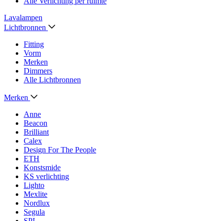
Alle Verlichting per ruimte
Lavalampen
Lichtbronnen
Fitting
Vorm
Merken
Dimmers
Alle Lichtbronnen
Merken
Anne
Beacon
Brilliant
Calex
Design For The People
ETH
Konstsmide
KS verlichting
Lighto
Mexlite
Nordlux
Segula
SPL