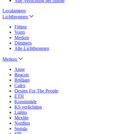
Alle Verlichting per ruimte
Lavalampen
Lichtbronnen
Fitting
Vorm
Merken
Dimmers
Alle Lichtbronnen
Merken
Anne
Beacon
Brilliant
Calex
Design For The People
ETH
Konstsmide
KS verlichting
Lighto
Mexlite
Nordlux
Segula
SPL