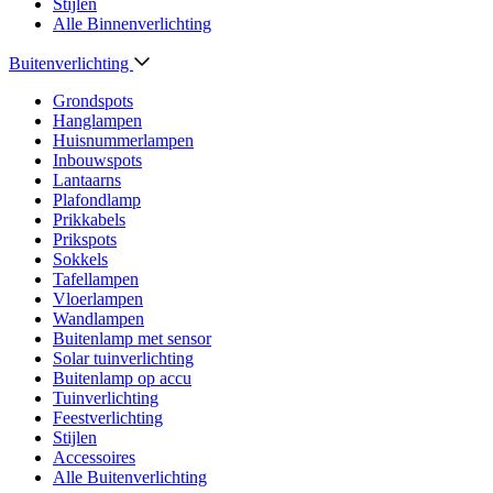
Stijlen
Alle Binnenverlichting
Buitenverlichting
Grondspots
Hanglampen
Huisnummerlampen
Inbouwspots
Lantaarns
Plafondlamp
Prikkabels
Prikspots
Sokkels
Tafellampen
Vloerlampen
Wandlampen
Buitenlamp met sensor
Solar tuinverlichting
Buitenlamp op accu
Tuinverlichting
Feestverlichting
Stijlen
Accessoires
Alle Buitenverlichting