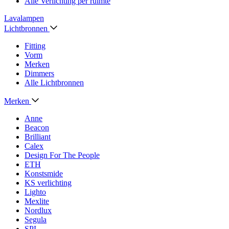
Alle Verlichting per ruimte
Lavalampen
Lichtbronnen
Fitting
Vorm
Merken
Dimmers
Alle Lichtbronnen
Merken
Anne
Beacon
Brilliant
Calex
Design For The People
ETH
Konstsmide
KS verlichting
Lighto
Mexlite
Nordlux
Segula
SPL