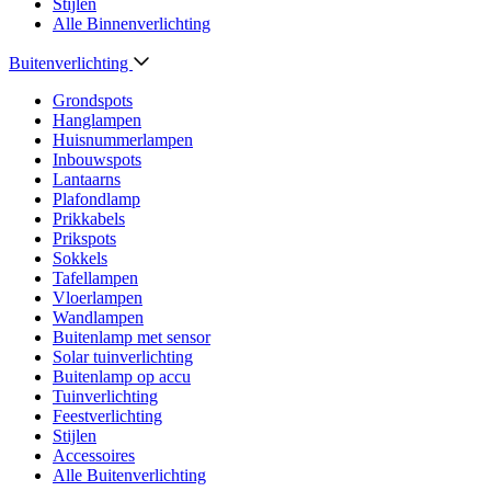
Stijlen
Alle Binnenverlichting
Buitenverlichting
Grondspots
Hanglampen
Huisnummerlampen
Inbouwspots
Lantaarns
Plafondlamp
Prikkabels
Prikspots
Sokkels
Tafellampen
Vloerlampen
Wandlampen
Buitenlamp met sensor
Solar tuinverlichting
Buitenlamp op accu
Tuinverlichting
Feestverlichting
Stijlen
Accessoires
Alle Buitenverlichting