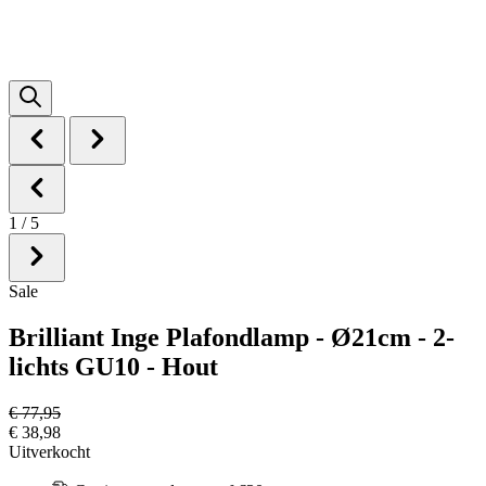
1
/
5
Sale
Brilliant Inge Plafondlamp - Ø21cm - 2-
lichts GU10 - Hout
€ 77,95
€ 38,98
Uitverkocht