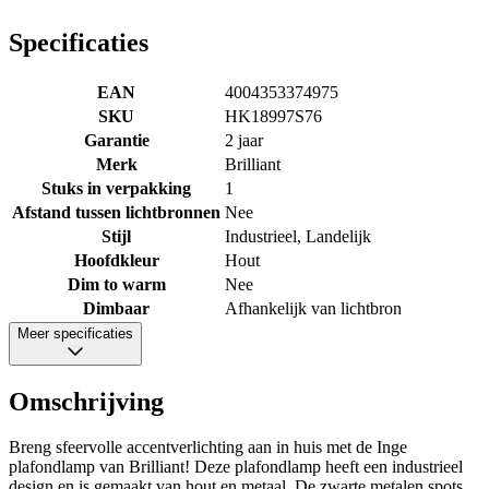
Specificaties
EAN
4004353374975
SKU
HK18997S76
Garantie
2 jaar
Merk
Brilliant
Stuks in verpakking
1
Afstand tussen lichtbronnen
Nee
Stijl
Industrieel, Landelijk
Hoofdkleur
Hout
Dim to warm
Nee
Dimbaar
Afhankelijk van lichtbron
Meer specificaties
Omschrijving
Breng sfeervolle accentverlichting aan in huis met de Inge
plafondlamp van Brilliant! Deze plafondlamp heeft een industrieel
design en is gemaakt van hout en metaal. De zwarte metalen spots