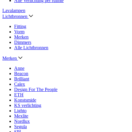
Alle Verlichting per ruimte
Lavalampen
Lichtbronnen
Fitting
Vorm
Merken
Dimmers
Alle Lichtbronnen
Merken
Anne
Beacon
Brilliant
Calex
Design For The People
ETH
Konstsmide
KS verlichting
Lighto
Mexlite
Nordlux
Segula
SPL