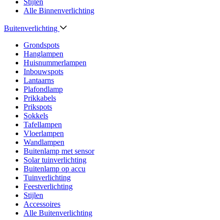
Stijlen
Alle Binnenverlichting
Buitenverlichting
Grondspots
Hanglampen
Huisnummerlampen
Inbouwspots
Lantaarns
Plafondlamp
Prikkabels
Prikspots
Sokkels
Tafellampen
Vloerlampen
Wandlampen
Buitenlamp met sensor
Solar tuinverlichting
Buitenlamp op accu
Tuinverlichting
Feestverlichting
Stijlen
Accessoires
Alle Buitenverlichting