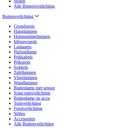
Stijlen
Alle Binnenverlichting
Buitenverlichting
Grondspots
Hanglampen
Huisnummerlampen
Inbouwspots
Lantaarns
Plafondlamp
Prikkabels
Prikspots
Sokkels
Tafellampen
Vloerlampen
Wandlampen
Buitenlamp met sensor
Solar tuinverlichting
Buitenlamp op accu
Tuinverlichting
Feestverlichting
Stijlen
Accessoires
Alle Buitenverlichting