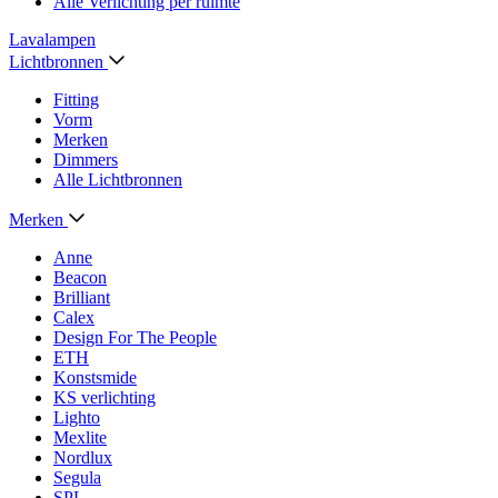
Alle Verlichting per ruimte
Lavalampen
Lichtbronnen
Fitting
Vorm
Merken
Dimmers
Alle Lichtbronnen
Merken
Anne
Beacon
Brilliant
Calex
Design For The People
ETH
Konstsmide
KS verlichting
Lighto
Mexlite
Nordlux
Segula
SPL