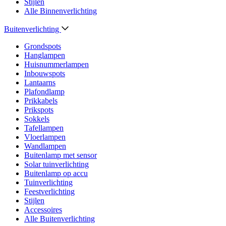
Stijlen
Alle Binnenverlichting
Buitenverlichting
Grondspots
Hanglampen
Huisnummerlampen
Inbouwspots
Lantaarns
Plafondlamp
Prikkabels
Prikspots
Sokkels
Tafellampen
Vloerlampen
Wandlampen
Buitenlamp met sensor
Solar tuinverlichting
Buitenlamp op accu
Tuinverlichting
Feestverlichting
Stijlen
Accessoires
Alle Buitenverlichting