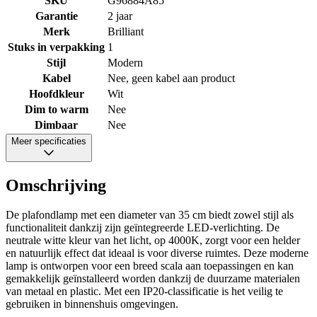
SKU
G96884A85
Garantie
2 jaar
Merk
Brilliant
Stuks in verpakking
1
Stijl
Modern
Kabel
Nee, geen kabel aan product
Hoofdkleur
Wit
Dim to warm
Nee
Dimbaar
Nee
Meer specificaties
Omschrijving
De plafondlamp met een diameter van 35 cm biedt zowel stijl als
functionaliteit dankzij zijn geïntegreerde LED-verlichting. De
neutrale witte kleur van het licht, op 4000K, zorgt voor een helder
en natuurlijk effect dat ideaal is voor diverse ruimtes. Deze moderne
lamp is ontworpen voor een breed scala aan toepassingen en kan
gemakkelijk geïnstalleerd worden dankzij de duurzame materialen
van metaal en plastic. Met een IP20-classificatie is het veilig te
gebruiken in binnenshuis omgevingen.