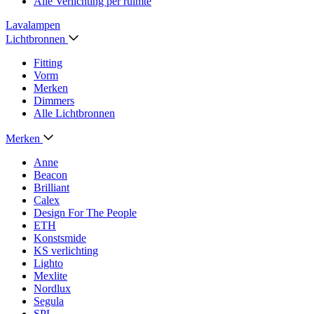
Alle Verlichting per ruimte
Lavalampen
Lichtbronnen
Fitting
Vorm
Merken
Dimmers
Alle Lichtbronnen
Merken
Anne
Beacon
Brilliant
Calex
Design For The People
ETH
Konstsmide
KS verlichting
Lighto
Mexlite
Nordlux
Segula
SPL