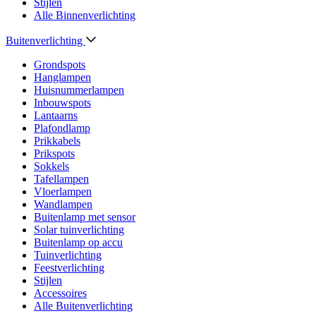
Stijlen
Alle Binnenverlichting
Buitenverlichting
Grondspots
Hanglampen
Huisnummerlampen
Inbouwspots
Lantaarns
Plafondlamp
Prikkabels
Prikspots
Sokkels
Tafellampen
Vloerlampen
Wandlampen
Buitenlamp met sensor
Solar tuinverlichting
Buitenlamp op accu
Tuinverlichting
Feestverlichting
Stijlen
Accessoires
Alle Buitenverlichting