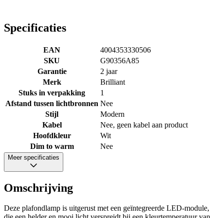
Specificaties
EAN
4004353330506
SKU
G90356A85
Garantie
2 jaar
Merk
Brilliant
Stuks in verpakking
1
Afstand tussen lichtbronnen
Nee
Stijl
Modern
Kabel
Nee, geen kabel aan product
Hoofdkleur
Wit
Dim to warm
Nee
Meer specificaties
Omschrijving
Deze plafondlamp is uitgerust met een geïntegreerde LED-module,
die een helder en mooi licht verspreidt bij een kleurtemperatuur van