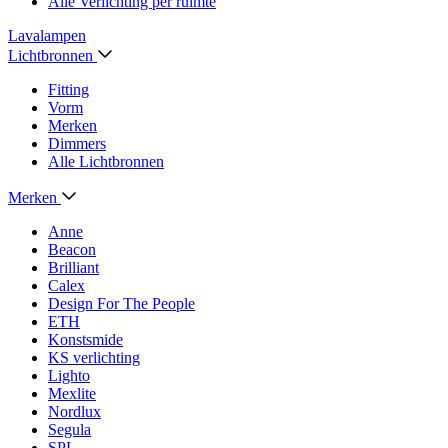
Alle Verlichting per ruimte
Lavalampen
Lichtbronnen
Fitting
Vorm
Merken
Dimmers
Alle Lichtbronnen
Merken
Anne
Beacon
Brilliant
Calex
Design For The People
ETH
Konstsmide
KS verlichting
Lighto
Mexlite
Nordlux
Segula
SPL