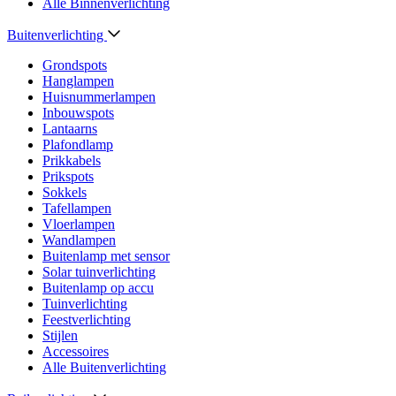
Alle Binnenverlichting
Buitenverlichting
Grondspots
Hanglampen
Huisnummerlampen
Inbouwspots
Lantaarns
Plafondlamp
Prikkabels
Prikspots
Sokkels
Tafellampen
Vloerlampen
Wandlampen
Buitenlamp met sensor
Solar tuinverlichting
Buitenlamp op accu
Tuinverlichting
Feestverlichting
Stijlen
Accessoires
Alle Buitenverlichting