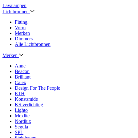
Lavalampen
Lichtbronnen
Fitting
Vorm
Merken
Dimmers
Alle Lichtbronnen
Merken
Anne
Beacon
Brilliant
Calex
Design For The People
ETH
Konstsmide
KS verlichting
Lighto
Mexlite
Nordlux
Segula
SPL
Steinhauer