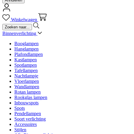
Annuleren
Winkelwagen
Binnenverlichting
Booglampen
Hanglampen
Plafondlampen
Kastlampen
Spotlampen
Tafellampen
Nachtlampje
Vloerlampen
Wandlampen
Rotan lampen
Rookglas lampen
Inbouwspots
Spots
Pendellampen
Soort verlichting
Accessoires
Stijlen