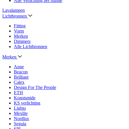
Alle Verlichting per ruimte
Lavalampen
Lichtbronnen
Fitting
Vorm
Merken
Dimmers
Alle Lichtbronnen
Merken
Anne
Beacon
Brilliant
Calex
Design For The People
ETH
Konstsmide
KS verlichting
Lighto
Mexlite
Nordlux
Segula
SPL