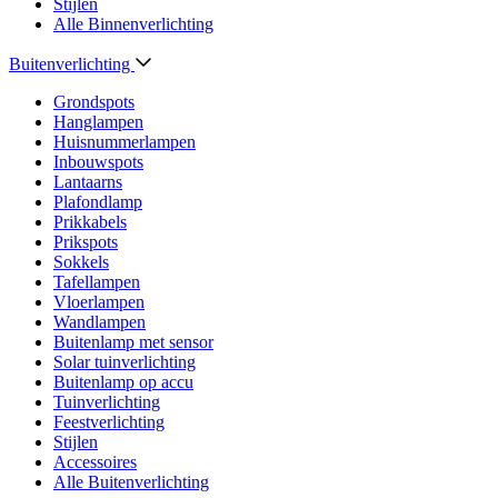
Stijlen
Alle Binnenverlichting
Buitenverlichting
Grondspots
Hanglampen
Huisnummerlampen
Inbouwspots
Lantaarns
Plafondlamp
Prikkabels
Prikspots
Sokkels
Tafellampen
Vloerlampen
Wandlampen
Buitenlamp met sensor
Solar tuinverlichting
Buitenlamp op accu
Tuinverlichting
Feestverlichting
Stijlen
Accessoires
Alle Buitenverlichting