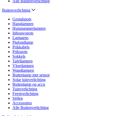
Alle Binnenverlichting
Buitenverlichting
Grondspots
Hanglampen
Huisnummerlampen
Inbouwspots
Lantaarns
Plafondlamp
Prikkabels
Prikspots
Sokkels
Tafellampen
Vloerlampen
Wandlampen
Buitenlamp met sensor
Solar tuinverlichting
Buitenlamp op accu
Tuinverlichting
Feestverlichting
Stijlen
Accessoires
Alle Buitenverlichting