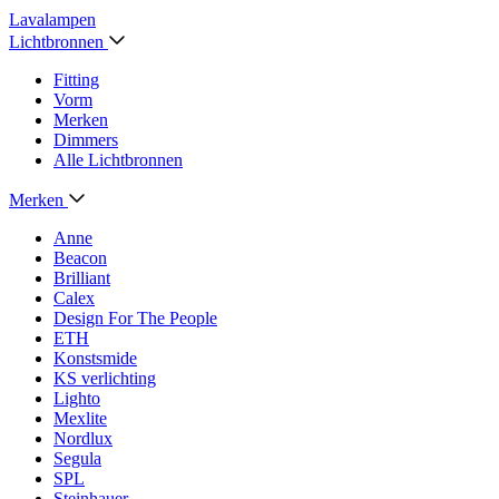
Lavalampen
Lichtbronnen
Fitting
Vorm
Merken
Dimmers
Alle Lichtbronnen
Merken
Anne
Beacon
Brilliant
Calex
Design For The People
ETH
Konstsmide
KS verlichting
Lighto
Mexlite
Nordlux
Segula
SPL
Steinhauer