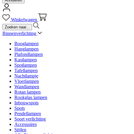
Annuleren
Winkelwagen
Binnenverlichting
Booglampen
Hanglampen
Plafondlampen
Kastlampen
Spotlampen
Tafellampen
Nachtlampje
Vloerlampen
Wandlampen
Rotan lampen
Rookglas lampen
Inbouwspots
Spots
Pendellampen
Soort verlichting
Accessoires
Stijlen