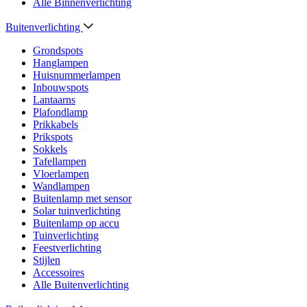
Alle Binnenverlichting
Buitenverlichting
Grondspots
Hanglampen
Huisnummerlampen
Inbouwspots
Lantaarns
Plafondlamp
Prikkabels
Prikspots
Sokkels
Tafellampen
Vloerlampen
Wandlampen
Buitenlamp met sensor
Solar tuinverlichting
Buitenlamp op accu
Tuinverlichting
Feestverlichting
Stijlen
Accessoires
Alle Buitenverlichting