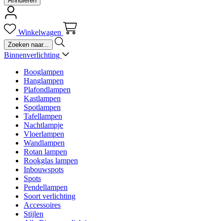
Annuleren
Winkelwagen
Binnenverlichting
Booglampen
Hanglampen
Plafondlampen
Kastlampen
Spotlampen
Tafellampen
Nachtlampje
Vloerlampen
Wandlampen
Rotan lampen
Rookglas lampen
Inbouwspots
Spots
Pendellampen
Soort verlichting
Accessoires
Stijlen