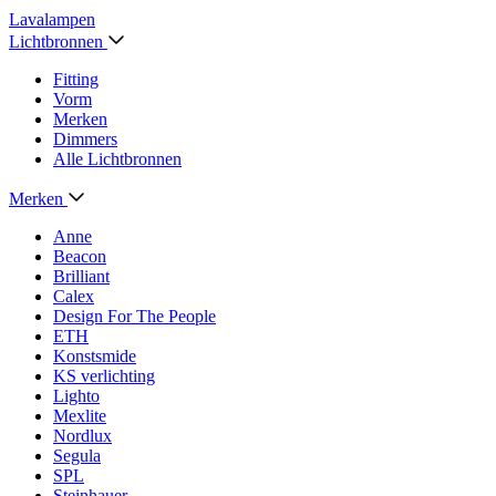
Lavalampen
Lichtbronnen
Fitting
Vorm
Merken
Dimmers
Alle Lichtbronnen
Merken
Anne
Beacon
Brilliant
Calex
Design For The People
ETH
Konstsmide
KS verlichting
Lighto
Mexlite
Nordlux
Segula
SPL
Steinhauer