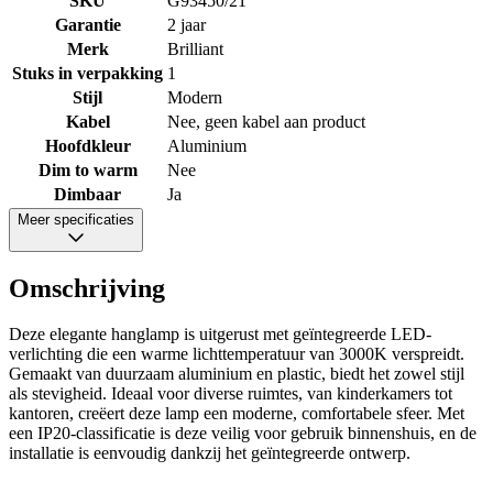
SKU
G93450/21
Garantie
2 jaar
Merk
Brilliant
Stuks in verpakking
1
Stijl
Modern
Kabel
Nee, geen kabel aan product
Hoofdkleur
Aluminium
Dim to warm
Nee
Dimbaar
Ja
Meer specificaties
Omschrijving
Deze elegante hanglamp is uitgerust met geïntegreerde LED-
verlichting die een warme lichttemperatuur van 3000K verspreidt.
Gemaakt van duurzaam aluminium en plastic, biedt het zowel stijl
als stevigheid. Ideaal voor diverse ruimtes, van kinderkamers tot
kantoren, creëert deze lamp een moderne, comfortabele sfeer. Met
een IP20-classificatie is deze veilig voor gebruik binnenshuis, en de
installatie is eenvoudig dankzij het geïntegreerde ontwerp.