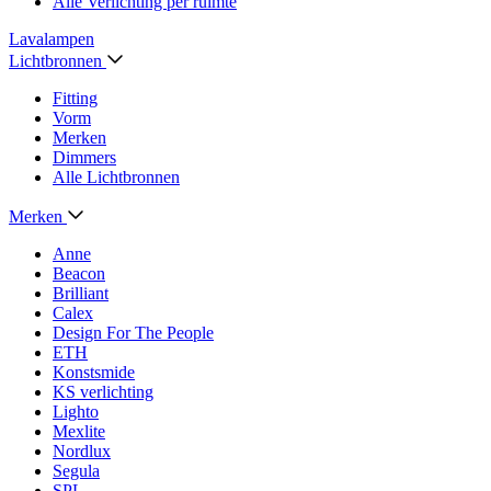
Alle Verlichting per ruimte
Lavalampen
Lichtbronnen
Fitting
Vorm
Merken
Dimmers
Alle Lichtbronnen
Merken
Anne
Beacon
Brilliant
Calex
Design For The People
ETH
Konstsmide
KS verlichting
Lighto
Mexlite
Nordlux
Segula
SPL