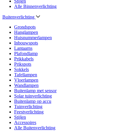
Stijlen
Alle Binnenverlichting
Buitenverlichting
Grondspots
Hanglampen
Huisnummerlampen
Inbouwspots
Lantaarns
Plafondlamp
Prikkabels
Prikspots
Sokkels
Tafellampen
Vloerlampen
Wandlampen
Buitenlamp met sensor
Solar tuinverlichting
Buitenlamp op accu
Tuinverlichting
Feestverlichting
Stijlen
Accessoires
Alle Buitenverlichting