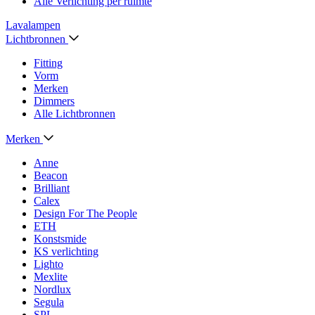
Alle Verlichting per ruimte
Lavalampen
Lichtbronnen
Fitting
Vorm
Merken
Dimmers
Alle Lichtbronnen
Merken
Anne
Beacon
Brilliant
Calex
Design For The People
ETH
Konstsmide
KS verlichting
Lighto
Mexlite
Nordlux
Segula
SPL