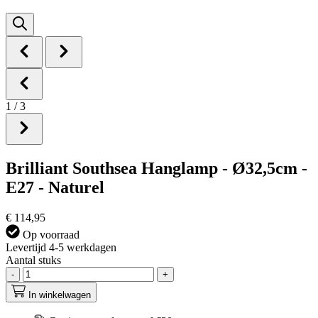
1
/
3
Brilliant Southsea Hanglamp - Ø32,5cm -
E27 - Naturel
€ 114,95
Op voorraad
Levertijd 4-5 werkdagen
Aantal stuks
-
+
In winkelwagen