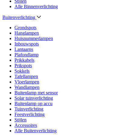
Stijlen
Alle Binnenverlichting
Buitenverlichting
Grondspots
Hanglampen
Huisnummerlampen
Inbouwspots
Lantaarns
Plafondlamp
Prikkabels
Prikspots
Sokkels
Tafellampen
Vloerlampen
Wandlampen
Buitenlamp met sensor
Solar tuinverlichting
Buitenlamp op accu
Tuinverlichting
Feestverlichting
Stijlen
Accessoires
Alle Buitenverlichting