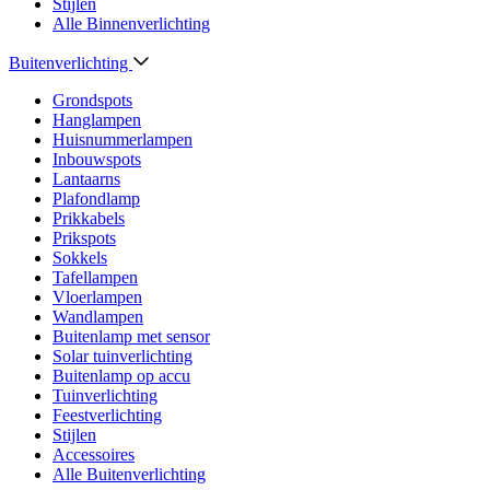
Stijlen
Alle Binnenverlichting
Buitenverlichting
Grondspots
Hanglampen
Huisnummerlampen
Inbouwspots
Lantaarns
Plafondlamp
Prikkabels
Prikspots
Sokkels
Tafellampen
Vloerlampen
Wandlampen
Buitenlamp met sensor
Solar tuinverlichting
Buitenlamp op accu
Tuinverlichting
Feestverlichting
Stijlen
Accessoires
Alle Buitenverlichting