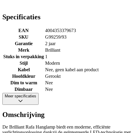
Specificaties
EAN
4004353379673
SKU
G99259/93
Garantie
2 jaar
Merk
Brilliant
Stuks in verpakking
1
Stijl
Modern
Kabel
Nee, geen kabel aan product
Hoofdkleur
Gerookt
Dim to warm
Nee
Dimbaar
Nee
Meer specificaties
Omschrijving
De Brilliant Rafa Hanglamp biedt een moderne, efficiënte
verlichtingsoplossing dankzij de geïntegreerde LED-technologie met