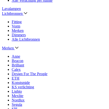
Alle Verlichting per ruimte
Lavalampen
Lichtbronnen
Fitting
Vorm
Merken
Dimmers
Alle Lichtbronnen
Merken
Anne
Beacon
Brilliant
Calex
Design For The People
ETH
Konstsmide
KS verlichting
Lighto
Mexlite
Nordlux
Segula
SPL