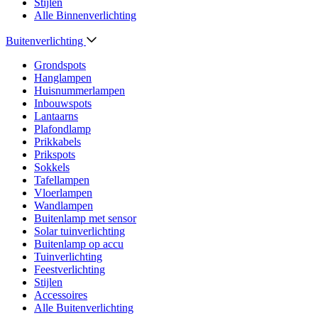
Stijlen
Alle Binnenverlichting
Buitenverlichting
Grondspots
Hanglampen
Huisnummerlampen
Inbouwspots
Lantaarns
Plafondlamp
Prikkabels
Prikspots
Sokkels
Tafellampen
Vloerlampen
Wandlampen
Buitenlamp met sensor
Solar tuinverlichting
Buitenlamp op accu
Tuinverlichting
Feestverlichting
Stijlen
Accessoires
Alle Buitenverlichting