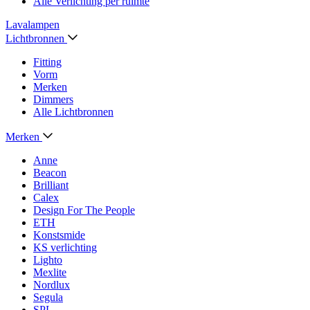
Alle Verlichting per ruimte
Lavalampen
Lichtbronnen
Fitting
Vorm
Merken
Dimmers
Alle Lichtbronnen
Merken
Anne
Beacon
Brilliant
Calex
Design For The People
ETH
Konstsmide
KS verlichting
Lighto
Mexlite
Nordlux
Segula
SPL