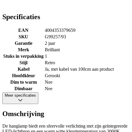
Specificaties
EAN
4004353379659
SKU
G99257/93
Garantie
2 jaar
Merk
Brilliant
Stuks in verpakking
1
Stijl
Retro
Kabel
Ja, met kabel van 100cm aan product
Hoofdkleur
Gerookt
Dim to warm
Nee
Dimbaar
Nee
Meer specificaties
Omschrijving
De hanglamp biedt een sfeervolle verlichting met zijn geïntegreerde
LED-lichtbron en een warm witte kleurtemperatuur van 3000K.