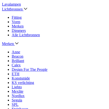
Lavalampen
Lichtbronnen
Fitting
Vorm
Merken
Dimmers
Alle Lichtbronnen
Merken
Anne
Beacon
Brilliant
Calex
Design For The People
ETH
Konstsmide
KS verlichting
Lighto
Mexlite
Nordlux
Segula
SPL
Steinhauer