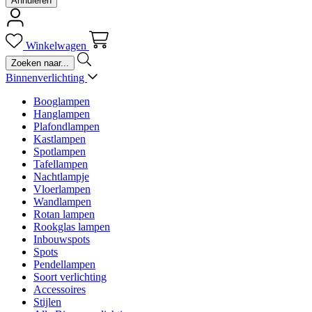
Annuleren
Winkelwagen
Binnenverlichting
Booglampen
Hanglampen
Plafondlampen
Kastlampen
Spotlampen
Tafellampen
Nachtlampje
Vloerlampen
Wandlampen
Rotan lampen
Rookglas lampen
Inbouwspots
Spots
Pendellampen
Soort verlichting
Accessoires
Stijlen