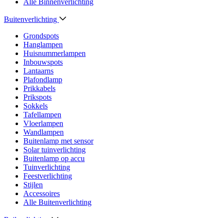
Alle Binnenverlichting
Buitenverlichting
Grondspots
Hanglampen
Huisnummerlampen
Inbouwspots
Lantaarns
Plafondlamp
Prikkabels
Prikspots
Sokkels
Tafellampen
Vloerlampen
Wandlampen
Buitenlamp met sensor
Solar tuinverlichting
Buitenlamp op accu
Tuinverlichting
Feestverlichting
Stijlen
Accessoires
Alle Buitenverlichting