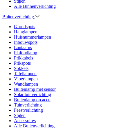
Stijlen
Alle Binnenverlichting
Buitenverlichting
Grondspots
Hanglampen
Huisnummerlampen
Inbouwspots
Lantaarns
Plafondlamp
Prikkabels
Prikspots
Sokkels
Tafellampen
Vloerlampen
Wandlampen
Buitenlamp met sensor
Solar tuinverlichting
Buitenlamp op accu
Tuinverlichting
Feestverlichting
Stijlen
Accessoires
Alle Buitenverlichting