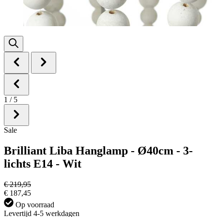
1
/
5
Sale
Brilliant Liba Hanglamp - Ø40cm - 3-
lichts E14 - Wit
€ 219,95
€ 187,45
Op voorraad
Levertijd 4-5 werkdagen