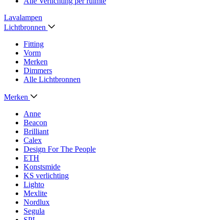
Alle Verlichting per ruimte
Lavalampen
Lichtbronnen
Fitting
Vorm
Merken
Dimmers
Alle Lichtbronnen
Merken
Anne
Beacon
Brilliant
Calex
Design For The People
ETH
Konstsmide
KS verlichting
Lighto
Mexlite
Nordlux
Segula
SPL