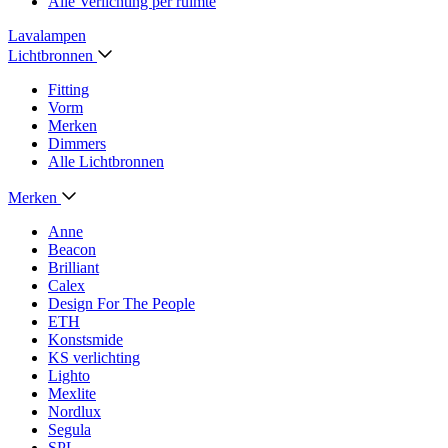
Alle Verlichting per ruimte
Lavalampen
Lichtbronnen
Fitting
Vorm
Merken
Dimmers
Alle Lichtbronnen
Merken
Anne
Beacon
Brilliant
Calex
Design For The People
ETH
Konstsmide
KS verlichting
Lighto
Mexlite
Nordlux
Segula
SPL