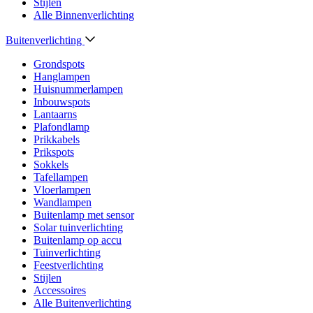
Stijlen
Alle Binnenverlichting
Buitenverlichting
Grondspots
Hanglampen
Huisnummerlampen
Inbouwspots
Lantaarns
Plafondlamp
Prikkabels
Prikspots
Sokkels
Tafellampen
Vloerlampen
Wandlampen
Buitenlamp met sensor
Solar tuinverlichting
Buitenlamp op accu
Tuinverlichting
Feestverlichting
Stijlen
Accessoires
Alle Buitenverlichting