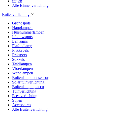
Stijlen
Alle Binnenverlichting
Buitenverlichting
Grondspots
Hanglampen
Huisnummerlampen
Inbouwspots
Lantaarns
Plafondlamp
Prikkabels
Prikspots
Sokkels
Tafellampen
Vloerlampen
Wandlampen
Buitenlamp met sensor
Solar tuinverlichting
Buitenlamp op accu
Tuinverlichting
Feestverlichting
Stijlen
Accessoires
Alle Buitenverlichting