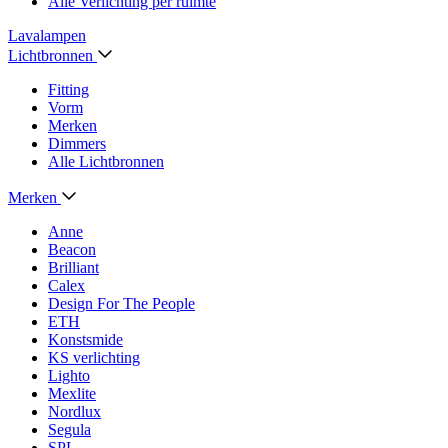
Alle Verlichting per ruimte
Lavalampen
Lichtbronnen
Fitting
Vorm
Merken
Dimmers
Alle Lichtbronnen
Merken
Anne
Beacon
Brilliant
Calex
Design For The People
ETH
Konstsmide
KS verlichting
Lighto
Mexlite
Nordlux
Segula
SPL