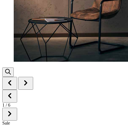
1
/
6
Sale