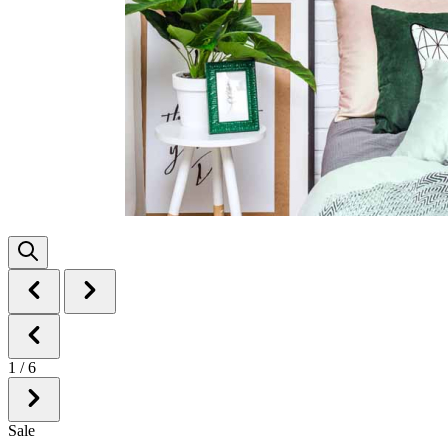
1
/
6
Sale