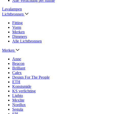
Alle Verlichting per ruimte
Lavalampen
Lichtbronnen
Fitting
Vorm
Merken
Dimmers
Alle Lichtbronnen
Merken
Anne
Beacon
Brilliant
Calex
Design For The People
ETH
Konstsmide
KS verlichting
Lighto
Mexlite
Nordlux
Segula
SPL