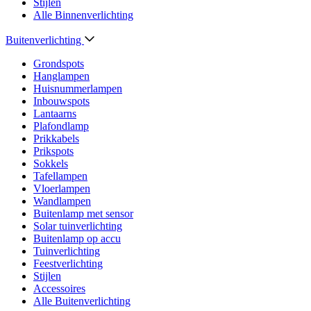
Stijlen
Alle Binnenverlichting
Buitenverlichting
Grondspots
Hanglampen
Huisnummerlampen
Inbouwspots
Lantaarns
Plafondlamp
Prikkabels
Prikspots
Sokkels
Tafellampen
Vloerlampen
Wandlampen
Buitenlamp met sensor
Solar tuinverlichting
Buitenlamp op accu
Tuinverlichting
Feestverlichting
Stijlen
Accessoires
Alle Buitenverlichting