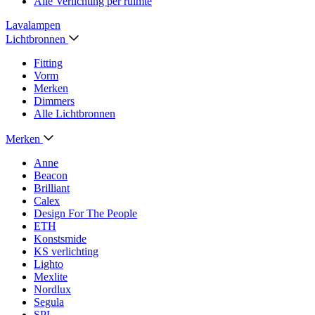
Alle Verlichting per ruimte
Lavalampen
Lichtbronnen
Fitting
Vorm
Merken
Dimmers
Alle Lichtbronnen
Merken
Anne
Beacon
Brilliant
Calex
Design For The People
ETH
Konstsmide
KS verlichting
Lighto
Mexlite
Nordlux
Segula
SPL