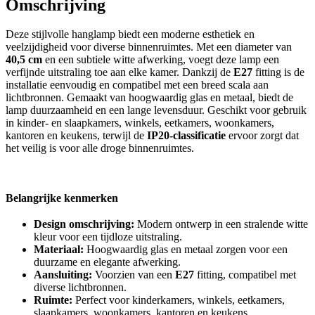
Omschrijving
Deze stijlvolle hanglamp biedt een moderne esthetiek en
veelzijdigheid voor diverse binnenruimtes. Met een diameter van
40,5 cm
en een subtiele witte afwerking, voegt deze lamp een
verfijnde uitstraling toe aan elke kamer. Dankzij de
E27
fitting is de
installatie eenvoudig en compatibel met een breed scala aan
lichtbronnen. Gemaakt van hoogwaardig glas en metaal, biedt de
lamp duurzaamheid en een lange levensduur. Geschikt voor gebruik
in kinder- en slaapkamers, winkels, eetkamers, woonkamers,
kantoren en keukens, terwijl de
IP20-classificatie
ervoor zorgt dat
het veilig is voor alle droge binnenruimtes.
Belangrijke kenmerken
Design omschrijving:
Modern ontwerp in een stralende witte
kleur voor een tijdloze uitstraling.
Materiaal:
Hoogwaardig glas en metaal zorgen voor een
duurzame en elegante afwerking.
Aansluiting:
Voorzien van een
E27
fitting, compatibel met
diverse lichtbronnen.
Ruimte:
Perfect voor kinderkamers, winkels, eetkamers,
slaapkamers, woonkamers, kantoren en keukens.