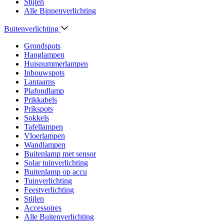
Stijlen
Alle Binnenverlichting
Buitenverlichting
Grondspots
Hanglampen
Huisnummerlampen
Inbouwspots
Lantaarns
Plafondlamp
Prikkabels
Prikspots
Sokkels
Tafellampen
Vloerlampen
Wandlampen
Buitenlamp met sensor
Solar tuinverlichting
Buitenlamp op accu
Tuinverlichting
Feestverlichting
Stijlen
Accessoires
Alle Buitenverlichting