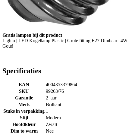
Gratis lampen bij dit product
Lighto | LED Kogellamp Plastic | Grote fitting E27 Dimbaar | 4W
Goud
Specificaties
EAN
4004353379864
SKU
99263/76
Garantie
2 jaar
Merk
Brilliant
Stuks in verpakking
1
Stijl
Modern
Hoofdkleur
Zwart
Dim to warm
Nee