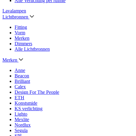
Alle Verlichting per ruimte
Lavalampen
Lichtbronnen
Fitting
Vorm
Merken
Dimmers
Alle Lichtbronnen
Merken
Anne
Beacon
Brilliant
Calex
Design For The People
ETH
Konstsmide
KS verlichting
Lighto
Mexlite
Nordlux
Segula
SPL