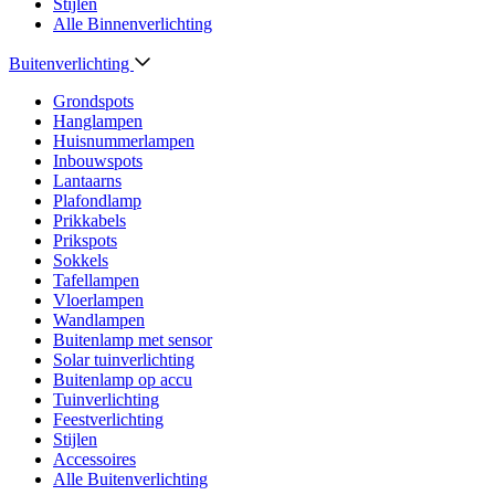
Stijlen
Alle Binnenverlichting
Buitenverlichting
Grondspots
Hanglampen
Huisnummerlampen
Inbouwspots
Lantaarns
Plafondlamp
Prikkabels
Prikspots
Sokkels
Tafellampen
Vloerlampen
Wandlampen
Buitenlamp met sensor
Solar tuinverlichting
Buitenlamp op accu
Tuinverlichting
Feestverlichting
Stijlen
Accessoires
Alle Buitenverlichting