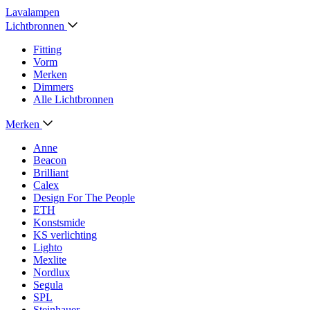
Lavalampen
Lichtbronnen
Fitting
Vorm
Merken
Dimmers
Alle Lichtbronnen
Merken
Anne
Beacon
Brilliant
Calex
Design For The People
ETH
Konstsmide
KS verlichting
Lighto
Mexlite
Nordlux
Segula
SPL
Steinhauer