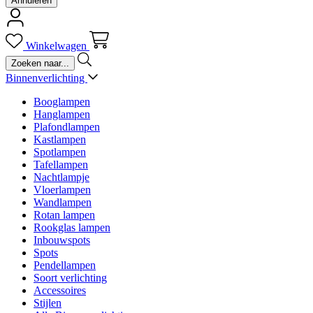
Annuleren
Winkelwagen
Binnenverlichting
Booglampen
Hanglampen
Plafondlampen
Kastlampen
Spotlampen
Tafellampen
Nachtlampje
Vloerlampen
Wandlampen
Rotan lampen
Rookglas lampen
Inbouwspots
Spots
Pendellampen
Soort verlichting
Accessoires
Stijlen