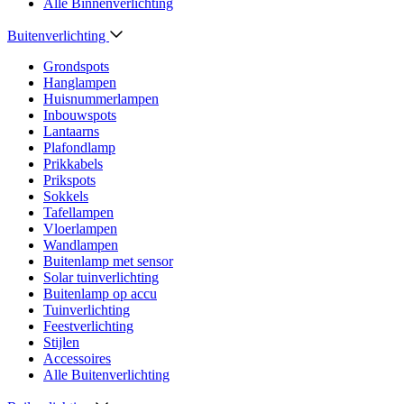
Alle Binnenverlichting
Buitenverlichting
Grondspots
Hanglampen
Huisnummerlampen
Inbouwspots
Lantaarns
Plafondlamp
Prikkabels
Prikspots
Sokkels
Tafellampen
Vloerlampen
Wandlampen
Buitenlamp met sensor
Solar tuinverlichting
Buitenlamp op accu
Tuinverlichting
Feestverlichting
Stijlen
Accessoires
Alle Buitenverlichting