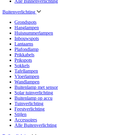
Alle Binnenverlichting
Buitenverlichting
Grondspots
Hanglampen
Huisnummerlampen
Inbouwspots
Lantaarns
Plafondlamp
Prikkabels
Prikspots
Sokkels
Tafellampen
Vloerlampen
Wandlampen
Buitenlamp met sensor
Solar tuinverlichting
Buitenlamp op accu
Tuinverlichting
Feestverlichting
Stijlen
Accessoires
Alle Buitenverlichting