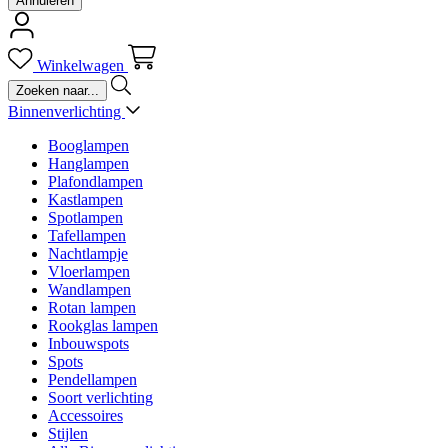
Annuleren
Winkelwagen
Binnenverlichting
Booglampen
Hanglampen
Plafondlampen
Kastlampen
Spotlampen
Tafellampen
Nachtlampje
Vloerlampen
Wandlampen
Rotan lampen
Rookglas lampen
Inbouwspots
Spots
Pendellampen
Soort verlichting
Accessoires
Stijlen