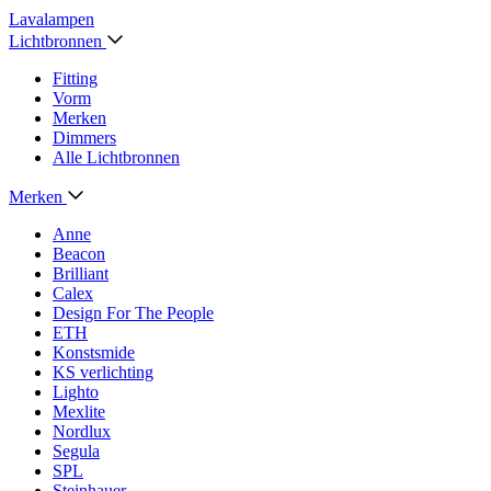
Lavalampen
Lichtbronnen
Fitting
Vorm
Merken
Dimmers
Alle Lichtbronnen
Merken
Anne
Beacon
Brilliant
Calex
Design For The People
ETH
Konstsmide
KS verlichting
Lighto
Mexlite
Nordlux
Segula
SPL
Steinhauer