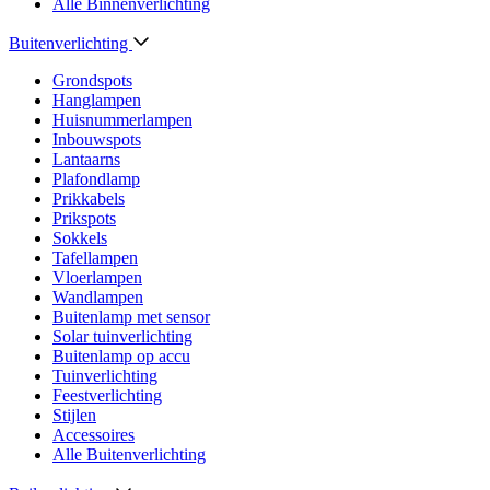
Alle Binnenverlichting
Buitenverlichting
Grondspots
Hanglampen
Huisnummerlampen
Inbouwspots
Lantaarns
Plafondlamp
Prikkabels
Prikspots
Sokkels
Tafellampen
Vloerlampen
Wandlampen
Buitenlamp met sensor
Solar tuinverlichting
Buitenlamp op accu
Tuinverlichting
Feestverlichting
Stijlen
Accessoires
Alle Buitenverlichting