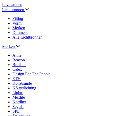
Lavalampen
Lichtbronnen
Fitting
Vorm
Merken
Dimmers
Alle Lichtbronnen
Merken
Anne
Beacon
Brilliant
Calex
Design For The People
ETH
Konstsmide
KS verlichting
Lighto
Mexlite
Nordlux
Segula
SPL
Steinhauer