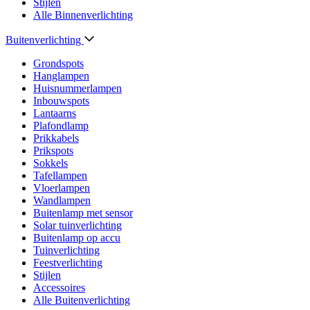
Stijlen
Alle Binnenverlichting
Buitenverlichting
Grondspots
Hanglampen
Huisnummerlampen
Inbouwspots
Lantaarns
Plafondlamp
Prikkabels
Prikspots
Sokkels
Tafellampen
Vloerlampen
Wandlampen
Buitenlamp met sensor
Solar tuinverlichting
Buitenlamp op accu
Tuinverlichting
Feestverlichting
Stijlen
Accessoires
Alle Buitenverlichting