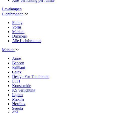
Alle Verlichting per ruimte
Lavalampen
Lichtbronnen
Fitting
Vorm
Merken
Dimmers
Alle Lichtbronnen
Merken
Anne
Beacon
Brilliant
Calex
Design For The People
ETH
Konstsmide
KS verlichting
Lighto
Mexlite
Nordlux
Segula
SPL