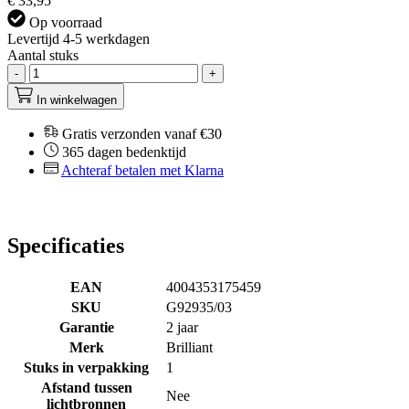
€ 33,95
Op voorraad
Levertijd 4-5 werkdagen
Aantal stuks
-
+
In winkelwagen
Gratis verzonden vanaf €30
365 dagen bedenktijd
Achteraf betalen met Klarna
Specificaties
EAN
4004353175459
SKU
G92935/03
Garantie
2 jaar
Merk
Brilliant
Stuks in verpakking
1
Afstand tussen
Nee
lichtbronnen