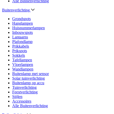
Alle Binnenverlichting
Buitenverlichting
Grondspots
Hanglampen
Huisnummerlampen
Inbouwspots
Lantaarns
Plafondlamp
Prikkabels
Prikspots
Sokkels
Tafellampen
Vloerlampen
Wandlampen
Buitenlamp met sensor
Solar tuinverlichting
Buitenlamp op accu
Tuinverlichting
Feestverlichting
Stijlen
Accessoires
Alle Buitenverlichting