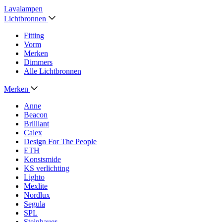
Lavalampen
Lichtbronnen
Fitting
Vorm
Merken
Dimmers
Alle Lichtbronnen
Merken
Anne
Beacon
Brilliant
Calex
Design For The People
ETH
Konstsmide
KS verlichting
Lighto
Mexlite
Nordlux
Segula
SPL
Steinhauer