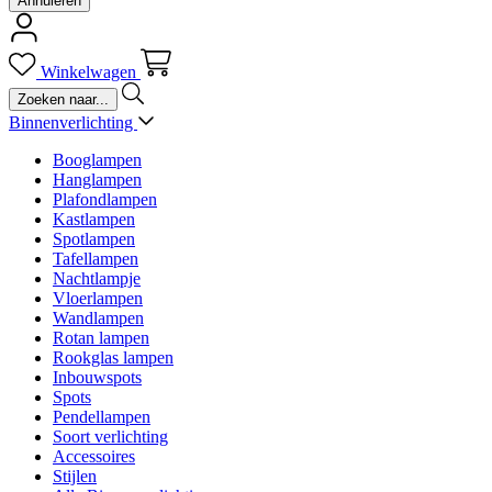
Annuleren
Winkelwagen
Binnenverlichting
Booglampen
Hanglampen
Plafondlampen
Kastlampen
Spotlampen
Tafellampen
Nachtlampje
Vloerlampen
Wandlampen
Rotan lampen
Rookglas lampen
Inbouwspots
Spots
Pendellampen
Soort verlichting
Accessoires
Stijlen