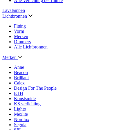
Alle Verlichting per ruimte
Lavalampen
Lichtbronnen
Fitting
Vorm
Merken
Dimmers
Alle Lichtbronnen
Merken
Anne
Beacon
Brilliant
Calex
Design For The People
ETH
Konstsmide
KS verlichting
Lighto
Mexlite
Nordlux
Segula
SPL