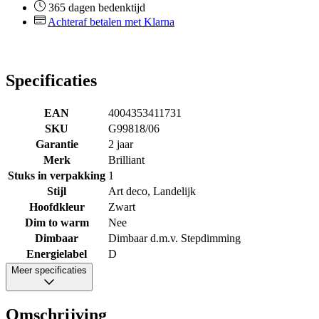
365 dagen bedenktijd
Achteraf betalen met Klarna
Specificaties
EAN
4004353411731
SKU
G99818/06
Garantie
2 jaar
Merk
Brilliant
Stuks in verpakking
1
Stijl
Art deco, Landelijk
Hoofdkleur
Zwart
Dim to warm
Nee
Dimbaar
Dimbaar d.m.v. Stepdimming
Energielabel
D
Meer specificaties
Omschrijving