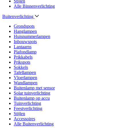
Stijlen
Alle Binnenverlichting
Buitenverlichting
Grondspots
Hanglampen
Huisnummerlampen
Inbouwspots
Lantaarns
Plafondlamp
Prikkabels
Prikspots
Sokkels
Tafellampen
Vloerlampen
Wandlampen
Buitenlamp met sensor
Solar tuinverlichting
Buitenlamp op accu
Tuinverlichting
Feestverlichting
Stijlen
Accessoires
Alle Buitenverlichting