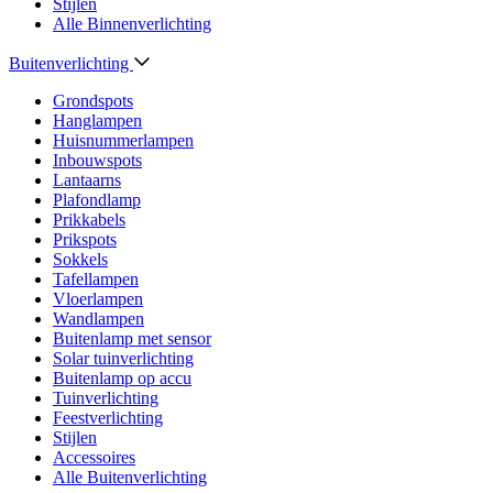
Stijlen
Alle Binnenverlichting
Buitenverlichting
Grondspots
Hanglampen
Huisnummerlampen
Inbouwspots
Lantaarns
Plafondlamp
Prikkabels
Prikspots
Sokkels
Tafellampen
Vloerlampen
Wandlampen
Buitenlamp met sensor
Solar tuinverlichting
Buitenlamp op accu
Tuinverlichting
Feestverlichting
Stijlen
Accessoires
Alle Buitenverlichting