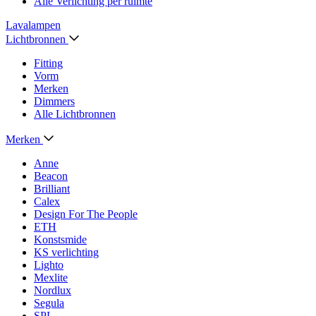
Alle Verlichting per ruimte
Lavalampen
Lichtbronnen
Fitting
Vorm
Merken
Dimmers
Alle Lichtbronnen
Merken
Anne
Beacon
Brilliant
Calex
Design For The People
ETH
Konstsmide
KS verlichting
Lighto
Mexlite
Nordlux
Segula
SPL