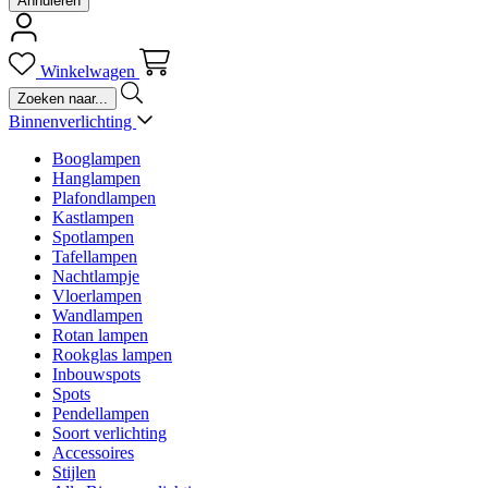
Annuleren
Winkelwagen
Binnenverlichting
Booglampen
Hanglampen
Plafondlampen
Kastlampen
Spotlampen
Tafellampen
Nachtlampje
Vloerlampen
Wandlampen
Rotan lampen
Rookglas lampen
Inbouwspots
Spots
Pendellampen
Soort verlichting
Accessoires
Stijlen