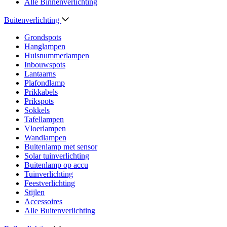
Alle Binnenverlichting
Buitenverlichting
Grondspots
Hanglampen
Huisnummerlampen
Inbouwspots
Lantaarns
Plafondlamp
Prikkabels
Prikspots
Sokkels
Tafellampen
Vloerlampen
Wandlampen
Buitenlamp met sensor
Solar tuinverlichting
Buitenlamp op accu
Tuinverlichting
Feestverlichting
Stijlen
Accessoires
Alle Buitenverlichting