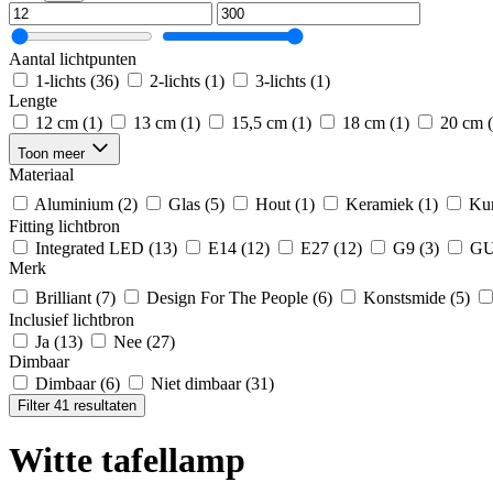
Aantal lichtpunten
1-lichts
(36)
2-lichts
(1)
3-lichts
(1)
Lengte
12 cm
(1)
13 cm
(1)
15,5 cm
(1)
18 cm
(1)
20 cm
Toon meer
Materiaal
Aluminium
(2)
Glas
(5)
Hout
(1)
Keramiek
(1)
Kun
Fitting lichtbron
Integrated LED
(13)
E14
(12)
E27
(12)
G9
(3)
GU
Merk
Brilliant
(7)
Design For The People
(6)
Konstsmide
(5)
Inclusief lichtbron
Ja
(13)
Nee
(27)
Dimbaar
Dimbaar
(6)
Niet dimbaar
(31)
Filter 41 resultaten
Witte tafellamp