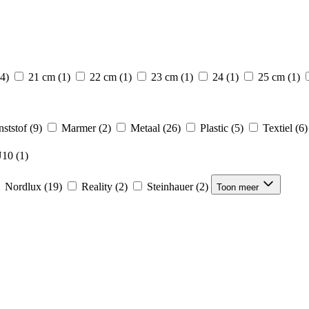
(4)
21 cm
(1)
22 cm
(1)
23 cm
(1)
24
(1)
25 cm
(1)
ststof
(9)
Marmer
(2)
Metaal
(26)
Plastic
(5)
Textiel
(6)
10
(1)
Nordlux
(19)
Reality
(2)
Steinhauer
(2)
Toon meer