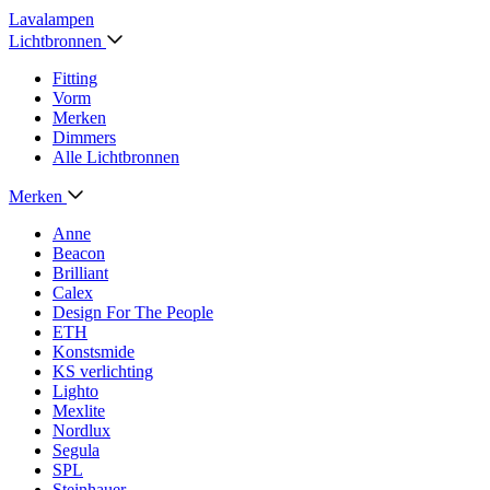
Lavalampen
Lichtbronnen
Fitting
Vorm
Merken
Dimmers
Alle Lichtbronnen
Merken
Anne
Beacon
Brilliant
Calex
Design For The People
ETH
Konstsmide
KS verlichting
Lighto
Mexlite
Nordlux
Segula
SPL
Steinhauer