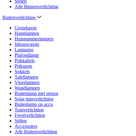
Stijlen
Alle Binnenverlichting
Buitenverlichting
Grondspots
Hanglampen
Huisnummerlampen
Inbouwspots
Lantaarns
Plafondlamp
Prikkabels
Prikspots
Sokkels
Tafellampen
Vloerlampen
Wandlampen
Buitenlamp met sensor
Solar tuinverlichting
Buitenlamp op accu
Tuinverlichting
Feestverlichting
Stijlen
Accessoires
Alle Buitenverlichting