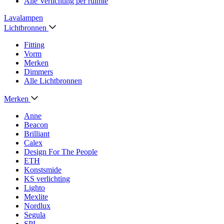
Alle Verlichting per ruimte
Lavalampen
Lichtbronnen
Fitting
Vorm
Merken
Dimmers
Alle Lichtbronnen
Merken
Anne
Beacon
Brilliant
Calex
Design For The People
ETH
Konstsmide
KS verlichting
Lighto
Mexlite
Nordlux
Segula
SPL