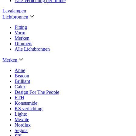
Alle Verlichting per ruimte
Lavalampen
Lichtbronnen
Fitting
Vorm
Merken
Dimmers
Alle Lichtbronnen
Merken
Anne
Beacon
Brilliant
Calex
Design For The People
ETH
Konstsmide
KS verlichting
Lighto
Mexlite
Nordlux
Segula
SPL