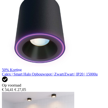
50%
Korting
Calex | Smart Halo Opbouwspot | Zwart/Zwart | IP20 | 15000u
Op voorraad
€ 54,41
€ 27,05