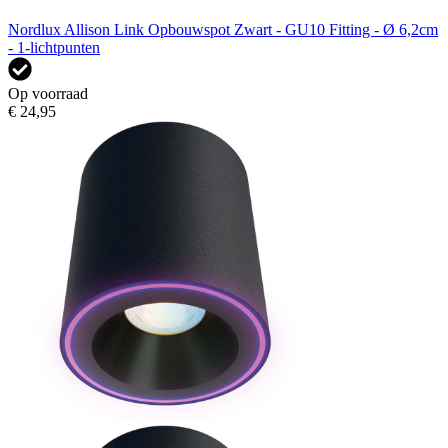
Nordlux Allison Link Opbouwspot Zwart - GU10 Fitting - Ø 6,2cm
- 1-lichtpunten
Op voorraad
€ 24,95