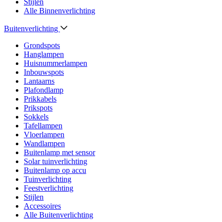
Stijlen
Alle Binnenverlichting
Buitenverlichting
Grondspots
Hanglampen
Huisnummerlampen
Inbouwspots
Lantaarns
Plafondlamp
Prikkabels
Prikspots
Sokkels
Tafellampen
Vloerlampen
Wandlampen
Buitenlamp met sensor
Solar tuinverlichting
Buitenlamp op accu
Tuinverlichting
Feestverlichting
Stijlen
Accessoires
Alle Buitenverlichting