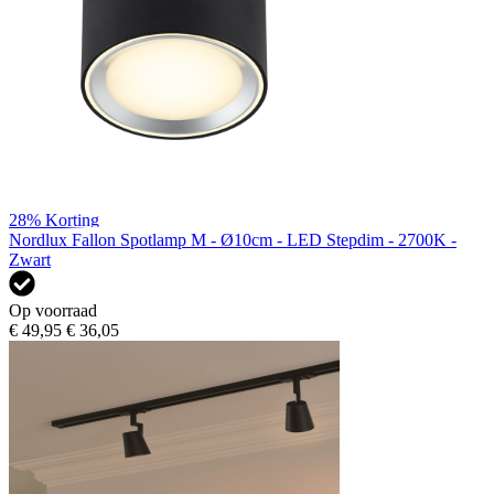
28%
Korting
Nordlux Fallon Spotlamp M - Ø10cm - LED Stepdim - 2700K -
Zwart
Op voorraad
€ 49,95
€ 36,05