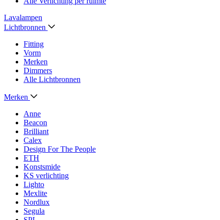
Alle Verlichting per ruimte
Lavalampen
Lichtbronnen
Fitting
Vorm
Merken
Dimmers
Alle Lichtbronnen
Merken
Anne
Beacon
Brilliant
Calex
Design For The People
ETH
Konstsmide
KS verlichting
Lighto
Mexlite
Nordlux
Segula
SPL