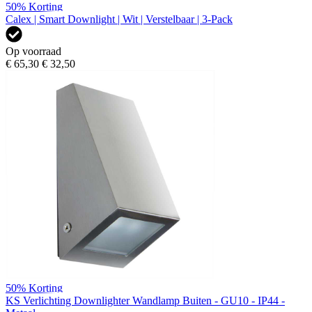
50%
Korting
Calex | Smart Downlight | Wit | Verstelbaar | 3-Pack
Op voorraad
€ 65,30
€ 32,50
50%
Korting
KS Verlichting Downlighter Wandlamp Buiten - GU10 - IP44 -