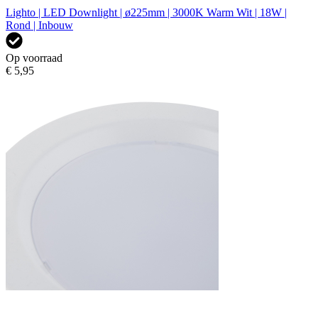
Lighto | LED Downlight | ø225mm | 3000K Warm Wit | 18W |
Rond | Inbouw
Op voorraad
€ 5,95