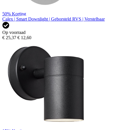
50%
Korting
Calex | Smart Downlight | Geborsteld RVS | Verstelbaar
Op voorraad
€ 25,37
€ 12,60