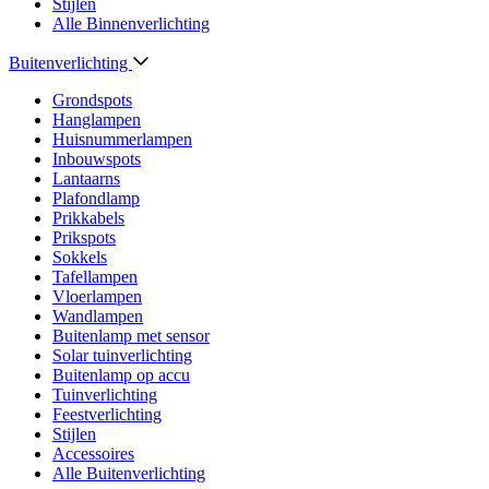
Stijlen
Alle Binnenverlichting
Buitenverlichting
Grondspots
Hanglampen
Huisnummerlampen
Inbouwspots
Lantaarns
Plafondlamp
Prikkabels
Prikspots
Sokkels
Tafellampen
Vloerlampen
Wandlampen
Buitenlamp met sensor
Solar tuinverlichting
Buitenlamp op accu
Tuinverlichting
Feestverlichting
Stijlen
Accessoires
Alle Buitenverlichting