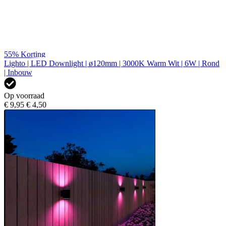
55%
Korting
Lighto | LED Downlight | ø120mm | 3000K Warm Wit | 6W | Rond
| Inbouw
Op voorraad
€ 9,95
€ 4,50