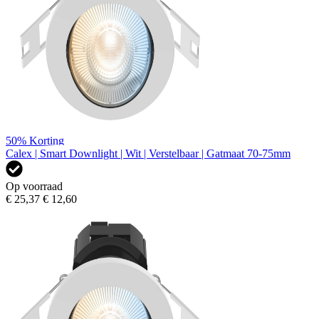
50%
Korting
Calex | Smart Downlight | Wit | Verstelbaar | Gatmaat 70-75mm
Op voorraad
€ 25,37
€ 12,60