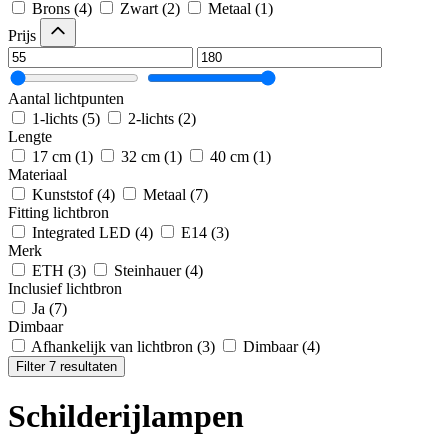
Brons
(4)
Zwart
(2)
Metaal
(1)
Prijs
Aantal lichtpunten
1-lichts
(5)
2-lichts
(2)
Lengte
17 cm
(1)
32 cm
(1)
40 cm
(1)
Materiaal
Kunststof
(4)
Metaal
(7)
Fitting lichtbron
Integrated LED
(4)
E14
(3)
Merk
ETH
(3)
Steinhauer
(4)
Inclusief lichtbron
Ja
(7)
Dimbaar
Afhankelijk van lichtbron
(3)
Dimbaar
(4)
Filter 7 resultaten
Schilderijlampen