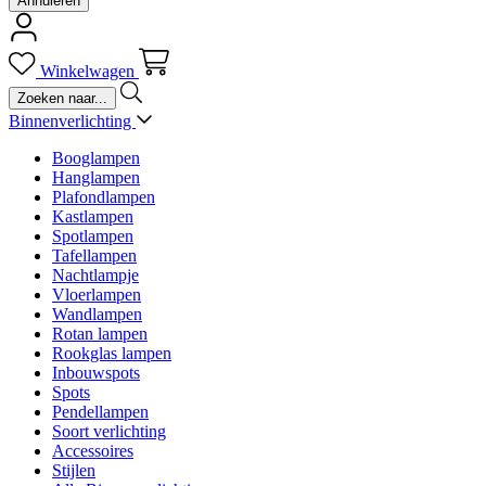
Annuleren
Winkelwagen
Binnenverlichting
Booglampen
Hanglampen
Plafondlampen
Kastlampen
Spotlampen
Tafellampen
Nachtlampje
Vloerlampen
Wandlampen
Rotan lampen
Rookglas lampen
Inbouwspots
Spots
Pendellampen
Soort verlichting
Accessoires
Stijlen