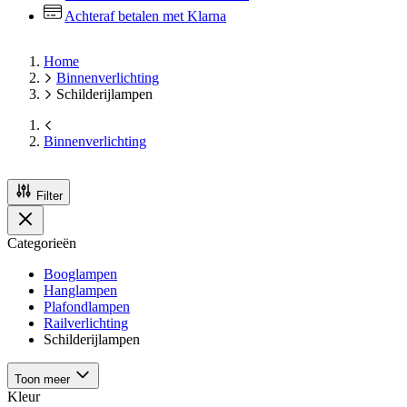
Achteraf betalen met Klarna
Home
Binnenverlichting
Schilderijlampen
Binnenverlichting
Filter
Categorieën
Booglampen
Hanglampen
Plafondlampen
Railverlichting
Schilderijlampen
Toon meer
Kleur