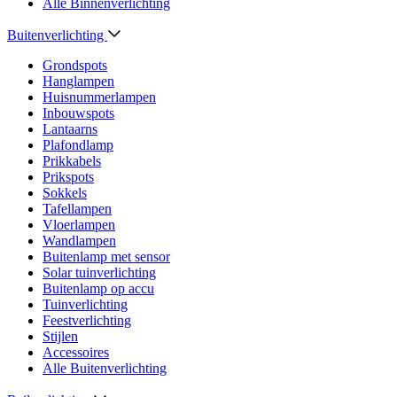
Alle Binnenverlichting
Buitenverlichting
Grondspots
Hanglampen
Huisnummerlampen
Inbouwspots
Lantaarns
Plafondlamp
Prikkabels
Prikspots
Sokkels
Tafellampen
Vloerlampen
Wandlampen
Buitenlamp met sensor
Solar tuinverlichting
Buitenlamp op accu
Tuinverlichting
Feestverlichting
Stijlen
Accessoires
Alle Buitenverlichting