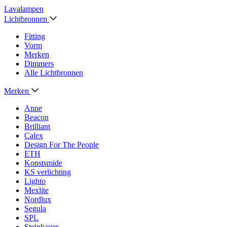
Lavalampen
Lichtbronnen
Fitting
Vorm
Merken
Dimmers
Alle Lichtbronnen
Merken
Anne
Beacon
Brilliant
Calex
Design For The People
ETH
Konstsmide
KS verlichting
Lighto
Mexlite
Nordlux
Segula
SPL
Steinhauer