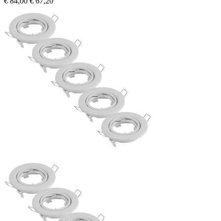
€ 84,00
€ 67,20