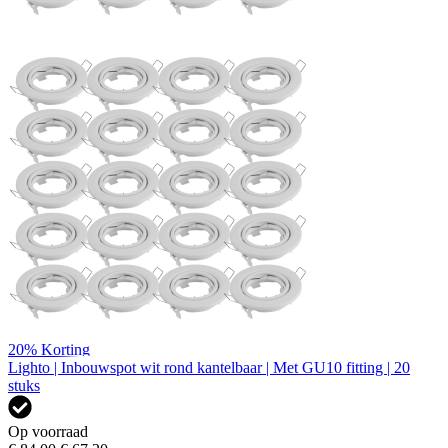
20%
Korting
Lighto | Inbouwspot wit rond kantelbaar | Met GU10 fitting | 20
stuks
Op voorraad