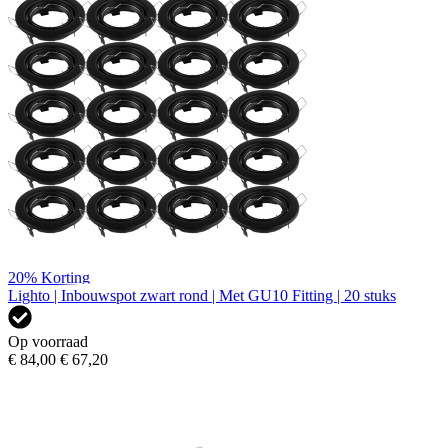
20%
Korting
Lighto | Inbouwspot zwart rond | Met GU10 Fitting | 20 stuks
Op voorraad
€ 84,00
€ 67,20