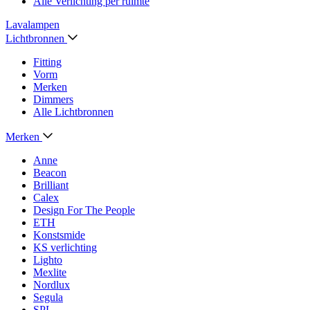
Alle Verlichting per ruimte
Lavalampen
Lichtbronnen
Fitting
Vorm
Merken
Dimmers
Alle Lichtbronnen
Merken
Anne
Beacon
Brilliant
Calex
Design For The People
ETH
Konstsmide
KS verlichting
Lighto
Mexlite
Nordlux
Segula
SPL