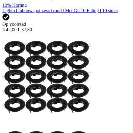
10%
Korting
Lighto | Inbouwspot zwart rond | Met GU10 Fitting | 10 stuks
Op voorraad
€ 42,00
€ 37,80