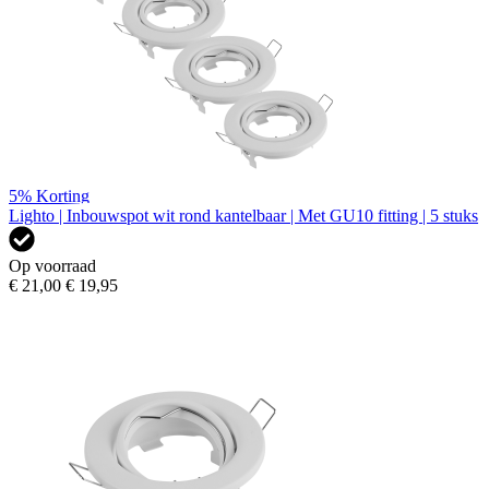
5%
Korting
Lighto | Inbouwspot wit rond kantelbaar | Met GU10 fitting | 5 stuks
Op voorraad
€ 21,00
€ 19,95