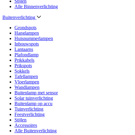
Stijlen
Alle Binnenverlichting
Buitenverlichting
Grondspots
Hanglampen
Huisnummerlampen
Inbouwspots
Lantaarns
Plafondlamp
Prikkabels
Prikspots
Sokkels
Tafellampen
Vloerlampen
Wandlampen
Buitenlamp met sensor
Solar tuinverlichting
Buitenlamp op accu
Tuinverlichting
Feestverlichting
Stijlen
Accessoires
Alle Buitenverlichting