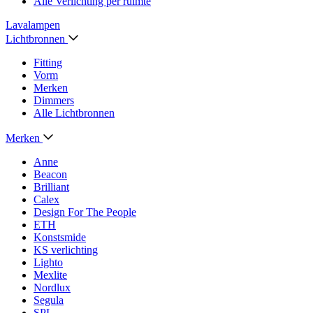
Alle Verlichting per ruimte
Lavalampen
Lichtbronnen
Fitting
Vorm
Merken
Dimmers
Alle Lichtbronnen
Merken
Anne
Beacon
Brilliant
Calex
Design For The People
ETH
Konstsmide
KS verlichting
Lighto
Mexlite
Nordlux
Segula
SPL