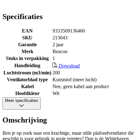
Specificaties
EAN
9333509136460
SKU
213043
Garantie
2 jaar
Merk
Beacon
Stuks in verpakking
1
Handleiding
Download
Luchtstroom (m3/min)
200
Ventilatorblad type
Kunststof (meer lucht)
Kabel
Nee, geen kabel aan product
Hoofdkleur
Wit
Meer specificaties
Omschrijving
Ben je op zoek naar een krachtige, maar stille plafondventilator die
geschikt is voor gebruik in grote ruimtes? Dan is de Whitehaven