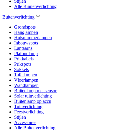
Stijlen
Alle Binnenverlichting
Buitenverlichting
Grondspots
Hanglampen
Huisnummerlampen
Inbouwspots
Lantaarns
Plafondlamp
Prikkabels
Prikspots
Sokkels
Tafellampen
Vloerlampen
Wandlampen
Buitenlamp met sensor
Solar tuinverlichting
Buitenlamp op accu
Tuinverlichting
Feestverlichting
Stijlen
Accessoires
Alle Buitenverlichting