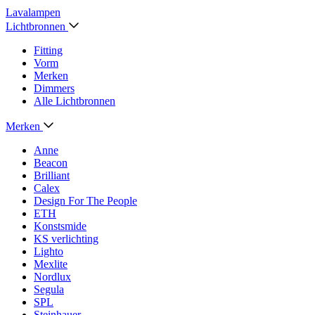
Lavalampen
Lichtbronnen
Fitting
Vorm
Merken
Dimmers
Alle Lichtbronnen
Merken
Anne
Beacon
Brilliant
Calex
Design For The People
ETH
Konstsmide
KS verlichting
Lighto
Mexlite
Nordlux
Segula
SPL
Steinhauer