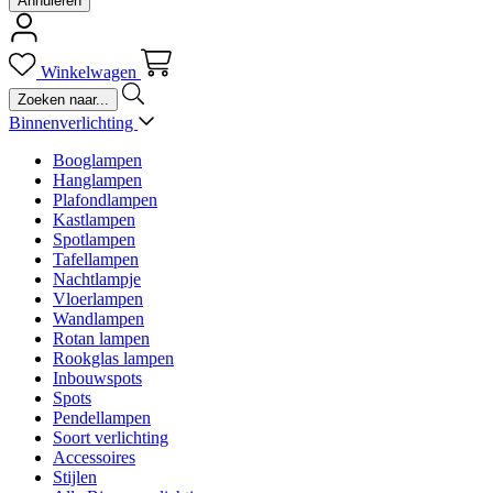
Annuleren
Winkelwagen
Binnenverlichting
Booglampen
Hanglampen
Plafondlampen
Kastlampen
Spotlampen
Tafellampen
Nachtlampje
Vloerlampen
Wandlampen
Rotan lampen
Rookglas lampen
Inbouwspots
Spots
Pendellampen
Soort verlichting
Accessoires
Stijlen