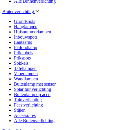
Alle Binnenverlichting
Buitenverlichting
Grondspots
Hanglampen
Huisnummerlampen
Inbouwspots
Lantaarns
Plafondlamp
Prikkabels
Prikspots
Sokkels
Tafellampen
Vloerlampen
Wandlampen
Buitenlamp met sensor
Solar tuinverlichting
Buitenlamp op accu
Tuinverlichting
Feestverlichting
Stijlen
Accessoires
Alle Buitenverlichting