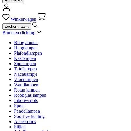
Annuleren
Winkelwagen
Binnenverlichting
Booglampen
Hanglampen
Plafondlampen
Kastlampen
Spotlampen
Tafellampen
Nachtlampje
Vloerlampen
Wandlampen
Rotan lampen
Rookglas lampen
Inbouwspots
Spots
Pendellampen
Soort verlichting
Accessoires
Stijlen