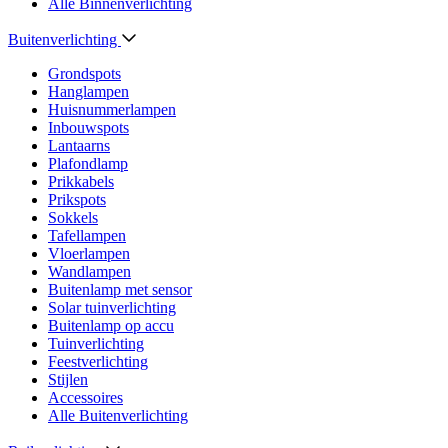
Alle Binnenverlichting
Buitenverlichting
Grondspots
Hanglampen
Huisnummerlampen
Inbouwspots
Lantaarns
Plafondlamp
Prikkabels
Prikspots
Sokkels
Tafellampen
Vloerlampen
Wandlampen
Buitenlamp met sensor
Solar tuinverlichting
Buitenlamp op accu
Tuinverlichting
Feestverlichting
Stijlen
Accessoires
Alle Buitenverlichting