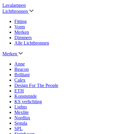
Lavalampen
Lichtbronnen
Fitting
Vorm
Merken
Dimmers
Alle Lichtbronnen
Merken
Anne
Beacon
Brilliant
Calex
Design For The People
ETH
Konstsmide
KS verlichting
Lighto
Mexlite
Nordlux
Segula
SPL
Steinhauer