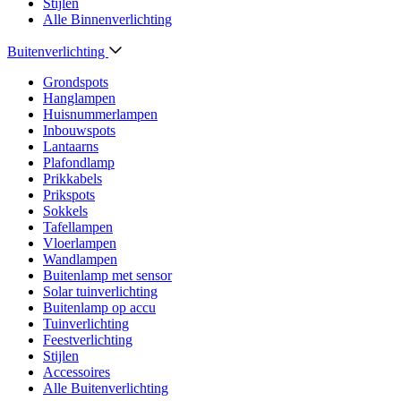
Stijlen
Alle Binnenverlichting
Buitenverlichting
Grondspots
Hanglampen
Huisnummerlampen
Inbouwspots
Lantaarns
Plafondlamp
Prikkabels
Prikspots
Sokkels
Tafellampen
Vloerlampen
Wandlampen
Buitenlamp met sensor
Solar tuinverlichting
Buitenlamp op accu
Tuinverlichting
Feestverlichting
Stijlen
Accessoires
Alle Buitenverlichting