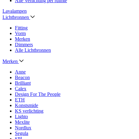
Alle Verlichting per ruimte
Lavalampen
Lichtbronnen
Fitting
Vorm
Merken
Dimmers
Alle Lichtbronnen
Merken
Anne
Beacon
Brilliant
Calex
Design For The People
ETH
Konstsmide
KS verlichting
Lighto
Mexlite
Nordlux
Segula
SPL