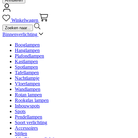
Annuleren
Winkelwagen
Binnenverlichting
Booglampen
Hanglampen
Plafondlampen
Kastlampen
Spotlampen
Tafellampen
Nachtlampje
Vloerlampen
Wandlampen
Rotan lampen
Rookglas lampen
Inbouwspots
Spots
Pendellampen
Soort verlichting
Accessoires
Stijlen