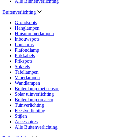
Alle Binnenverlichting
Buitenverlichting
Grondspots
Hanglampen
Huisnummerlampen
Inbouwspots
Lantaarns
Plafondlamp
Prikkabels
Prikspots
Sokkels
Tafellampen
Vloerlampen
Wandlampen
Buitenlamp met sensor
Solar tuinverlichting
Buitenlamp op accu
Tuinverlichting
Feestverlichting
Stijlen
Accessoires
Alle Buitenverlichting