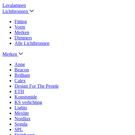
Lavalampen
Lichtbronnen
Fitting
Vorm
Merken
Dimmers
Alle Lichtbronnen
Merken
Anne
Beacon
Brilliant
Calex
Design For The People
ETH
Konstsmide
KS verlichting
Lighto
Mexlite
Nordlux
Segula
SPL
Steinhauer