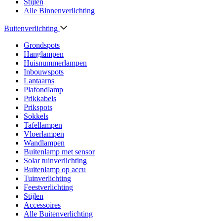
Stijlen
Alle Binnenverlichting
Buitenverlichting
Grondspots
Hanglampen
Huisnummerlampen
Inbouwspots
Lantaarns
Plafondlamp
Prikkabels
Prikspots
Sokkels
Tafellampen
Vloerlampen
Wandlampen
Buitenlamp met sensor
Solar tuinverlichting
Buitenlamp op accu
Tuinverlichting
Feestverlichting
Stijlen
Accessoires
Alle Buitenverlichting