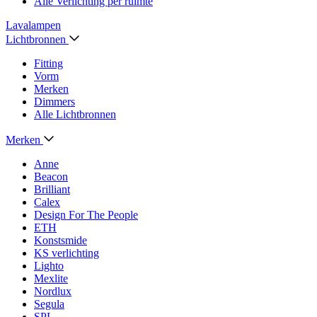
Alle Verlichting per ruimte
Lavalampen
Lichtbronnen
Fitting
Vorm
Merken
Dimmers
Alle Lichtbronnen
Merken
Anne
Beacon
Brilliant
Calex
Design For The People
ETH
Konstsmide
KS verlichting
Lighto
Mexlite
Nordlux
Segula
SPL