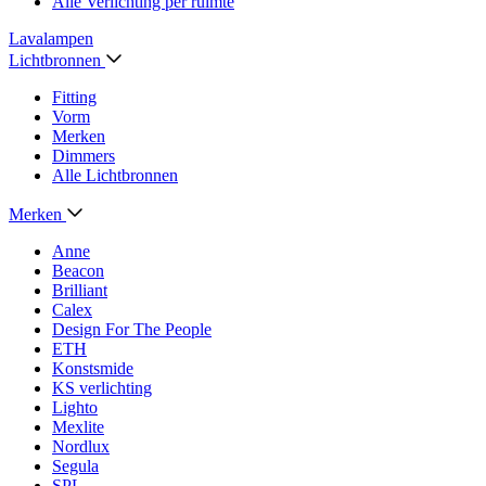
Alle Verlichting per ruimte
Lavalampen
Lichtbronnen
Fitting
Vorm
Merken
Dimmers
Alle Lichtbronnen
Merken
Anne
Beacon
Brilliant
Calex
Design For The People
ETH
Konstsmide
KS verlichting
Lighto
Mexlite
Nordlux
Segula
SPL