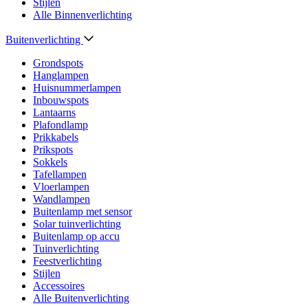
Stijlen
Alle Binnenverlichting
Buitenverlichting
Grondspots
Hanglampen
Huisnummerlampen
Inbouwspots
Lantaarns
Plafondlamp
Prikkabels
Prikspots
Sokkels
Tafellampen
Vloerlampen
Wandlampen
Buitenlamp met sensor
Solar tuinverlichting
Buitenlamp op accu
Tuinverlichting
Feestverlichting
Stijlen
Accessoires
Alle Buitenverlichting