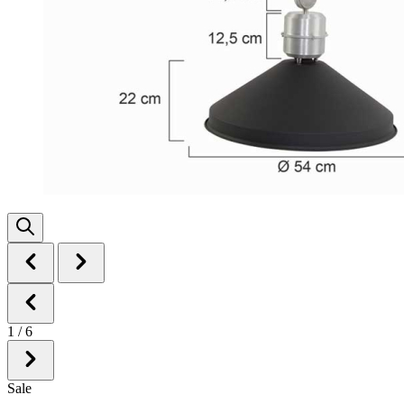
1
/
6
Sale