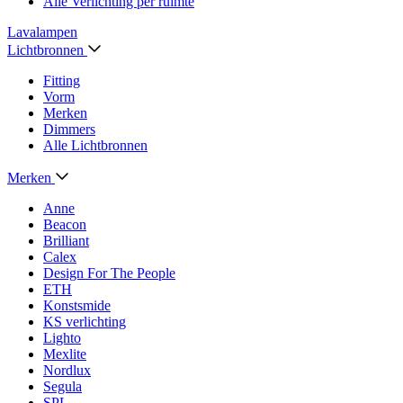
Alle Verlichting per ruimte
Lavalampen
Lichtbronnen
Fitting
Vorm
Merken
Dimmers
Alle Lichtbronnen
Merken
Anne
Beacon
Brilliant
Calex
Design For The People
ETH
Konstsmide
KS verlichting
Lighto
Mexlite
Nordlux
Segula
SPL