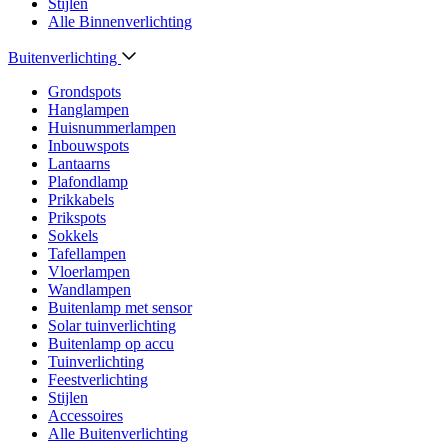
Stijlen
Alle Binnenverlichting
Buitenverlichting
Grondspots
Hanglampen
Huisnummerlampen
Inbouwspots
Lantaarns
Plafondlamp
Prikkabels
Prikspots
Sokkels
Tafellampen
Vloerlampen
Wandlampen
Buitenlamp met sensor
Solar tuinverlichting
Buitenlamp op accu
Tuinverlichting
Feestverlichting
Stijlen
Accessoires
Alle Buitenverlichting