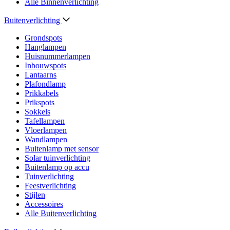
Alle Binnenverlichting
Buitenverlichting
Grondspots
Hanglampen
Huisnummerlampen
Inbouwspots
Lantaarns
Plafondlamp
Prikkabels
Prikspots
Sokkels
Tafellampen
Vloerlampen
Wandlampen
Buitenlamp met sensor
Solar tuinverlichting
Buitenlamp op accu
Tuinverlichting
Feestverlichting
Stijlen
Accessoires
Alle Buitenverlichting