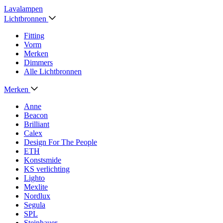
Lavalampen
Lichtbronnen
Fitting
Vorm
Merken
Dimmers
Alle Lichtbronnen
Merken
Anne
Beacon
Brilliant
Calex
Design For The People
ETH
Konstsmide
KS verlichting
Lighto
Mexlite
Nordlux
Segula
SPL
Steinhauer