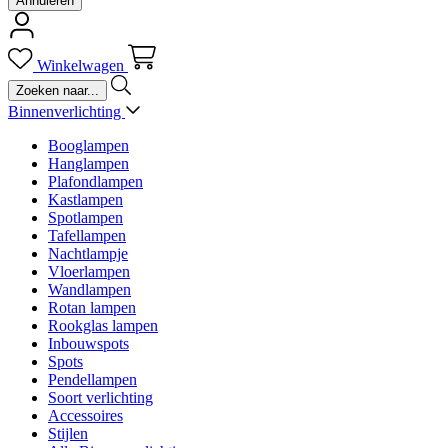
Annuleren
Winkelwagen
Binnenverlichting
Booglampen
Hanglampen
Plafondlampen
Kastlampen
Spotlampen
Tafellampen
Nachtlampje
Vloerlampen
Wandlampen
Rotan lampen
Rookglas lampen
Inbouwspots
Spots
Pendellampen
Soort verlichting
Accessoires
Stijlen